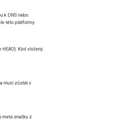
upu k DNS nebo
le této platformy.
m HEAD). Kód vložený
a musí zůstat v
ou meta značku z