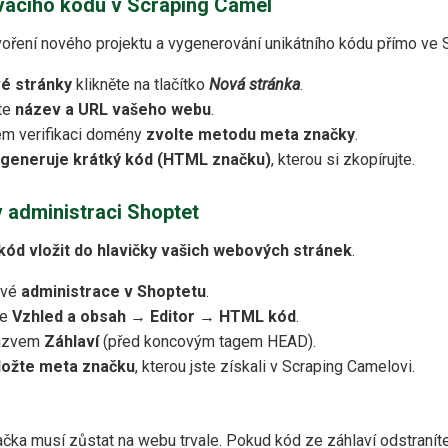
ovacího kódu v Scraping Camel
oření nového projektu a vygenerování unikátního kódu přímo ve 
é stránky
klikněte na tlačítko
Nová stránka
.
te
název a URL vašeho webu
.
ém verifikaci domény
zvolte metodu meta značky
.
generuje krátký kód (HTML značku)
, kterou si zkopírujte.
v administraci Shoptet
kód vložit do hlavičky vašich webových stránek
.
své
administrace v Shoptetu
.
ce
Vzhled a obsah
→
Editor
→
HTML kód
.
názvem
Záhlaví
(před koncovým tagem HEAD).
ložte meta značku
, kterou jste získali v Scraping Camelovi.
ka musí zůstat na webu trvale. Pokud kód ze záhlaví odstraníte