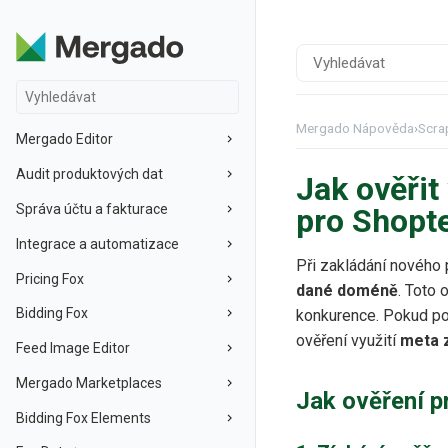
Mergado Nápověda
›
Scra
Mergado Editor
Audit produktových dat
Jak ověřit
Správa účtu a fakturace
pro Shopt
Integrace a automatizace
Při zakládání nového 
Pricing Fox
dané doméně
. Toto 
Bidding Fox
konkurence. Pokud po
ověření využití
meta 
Feed Image Editor
Mergado Marketplaces
Jak ověření p
Bidding Fox Elements