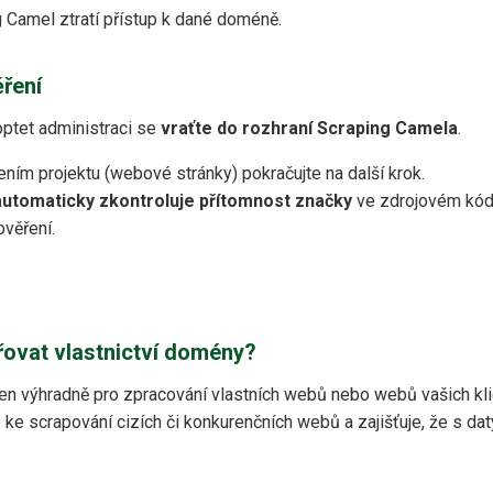
 Camel ztratí přístup k dané doméně.
ření
optet administraci se
vraťte do rozhraní Scraping Camela
.
ním projektu (webové stránky) pokračujte na další krok.
automaticky zkontroluje přítomnost značky
ve zdrojovém kódu
ověření.
ovat vlastnictví domény?
čen výhradně pro zpracování vlastních webů nebo webů vašich kl
e ke scrapování cizích či konkurenčních webů a zajišťuje, že s da