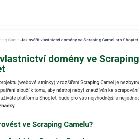
ping Camel
›
Jak ověřit vlastnictví domény ve Scraping Camel pro Shoptet
 vlastnictví domény ve Scrapin
et
projektu (webové stránky) v rozšíření Scraping Camel je nezbyt
opatření slouží k tomu, aby nástroj nebyl zneužíván ke scrapování
užíváte platformu Shoptet, bude pro vás nejvhodnější a nejjedn
značky
.
rovést ve Scraping Camelu?