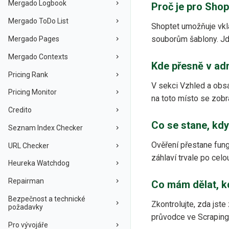
Mergado Logbook
Proč je pro Sho
Mergado ToDo List
Shoptet umožňuje vkl
souborům šablony. Jde
Mergado Pages
Mergado Contexts
Kde přesně v ad
Pricing Rank
V sekci Vzhled a obs
Pricing Monitor
na toto místo se zobr
Credito
Co se stane, kd
Seznam Index Checker
Ověření přestane fung
URL Checker
záhlaví trvale po celo
Heureka Watchdog
Repairman
Co mám dělat, k
Bezpečnost a technické
Zkontrolujte, zda jste
požadavky
průvodce ve Scraping
Pro vývojáře