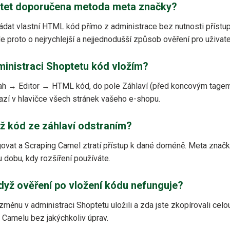
ptet doporučena metoda meta značky?
ádat vlastní HTML kód přímo z administrace bez nutnosti příst
 proto o nejrychlejší a nejjednodušší způsob ověření pro uživate
ministraci Shoptetu kód vložím?
ah → Editor → HTML kód, do pole Záhlaví (před koncovým tage
azí v hlavičce všech stránek vašeho e-shopu.
yž kód ze záhlaví odstraním?
ovat a Scraping Camel ztratí přístup k dané doméně. Meta značk
u dobu, kdy rozšíření používáte.
dyž ověření po vložení kódu nefunguje?
 změnu v administraci Shoptetu uložili a zda jste zkopírovali cel
 Camelu bez jakýchkoliv úprav.