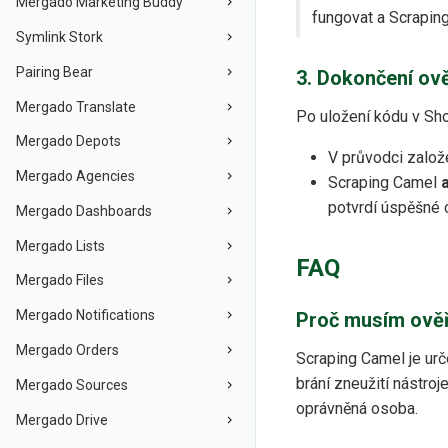
Mergado Marketing Buddy
fungovat a Scraping
Symlink Stork
Pairing Bear
3. Dokončení ově
Mergado Translate
Po uložení kódu v Sh
Mergado Depots
V průvodci založe
Mergado Agencies
Scraping Camel
potvrdí úspěšné 
Mergado Dashboards
Mergado Lists
FAQ
Mergado Files
Mergado Notifications
Proč musím ověř
Mergado Orders
Scraping Camel je ur
brání zneužití nástroj
Mergado Sources
oprávněná osoba.
Mergado Drive