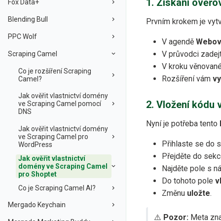
1. Získání ověř
Fox Data+
Blending Bull
Prvním krokem je vytv
PPC Wolf
V agendě
Webov
V průvodci zadej
Scraping Camel
V kroku věnovan
Co je rozšíření Scraping
Rozšíření vám
vy
Camel?
Jak ověřit vlastnictví domény
2. Vložení kódu 
ve Scraping Camel pomocí
DNS
Nyní je potřeba tento
Jak ověřit vlastnictví domény
ve Scraping Camel pro
Přihlaste se do 
WordPress
Přejděte do sek
Jak ověřit vlastnictví
domény ve Scraping Camel
Najděte pole s 
pro Shoptet
Do tohoto pole
v
Co je Scraping Camel AI?
Změnu
uložte
.
Mergado Keychain
⚠️
Pozor:
Meta znač