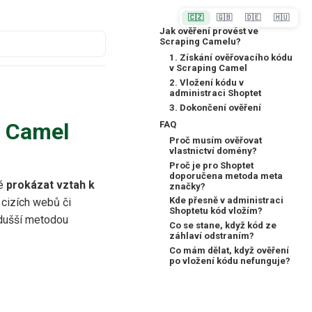
🇨🇿
🇬🇧
🇩🇪
🇭🇺
Jak ověření provést ve
Scraping Camelu?
1. Získání ověřovacího kódu
v Scraping Camel
2. Vložení kódu v
administraci Shoptet
3. Dokončení ověření
g Camel
FAQ
Proč musím ověřovat
vlastnictví domény?
Proč je pro Shoptet
doporučena metoda meta
né
prokázat vztah k
značky?
Kde přesně v administraci
 cizích webů či
Shoptetu kód vložím?
odušší metodou
Co se stane, když kód ze
záhlaví odstraním?
Co mám dělat, když ověření
po vložení kódu nefunguje?