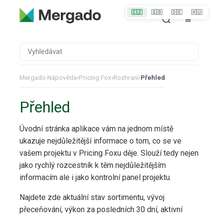
🇨🇿
🇬🇧
🇩🇪
🇭🇺
Mergado Nápověda
›
Pricing Fox
›
Rozhraní
›
Přehled
Přehled
Úvodní stránka aplikace vám na jednom místě
ukazuje nejdůležitější informace o tom, co se ve
vašem projektu v Pricing Foxu děje. Slouží tedy nejen
jako rychlý rozcestník k těm nejdůležitějším
informacím ale i jako kontrolní panel projektu.
Najdete zde aktuální stav sortimentu, vývoj
přeceňování, výkon za posledních 30 dní, aktivní