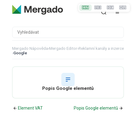
🇨🇿
🇬🇧
🇩🇪
🇭🇺
Mergado Nápověda
›
Mergado Editor
›
Reklamní kanály a inzerce
›
Google
Popis Google elementů
Element VAT
Popis Google elementů