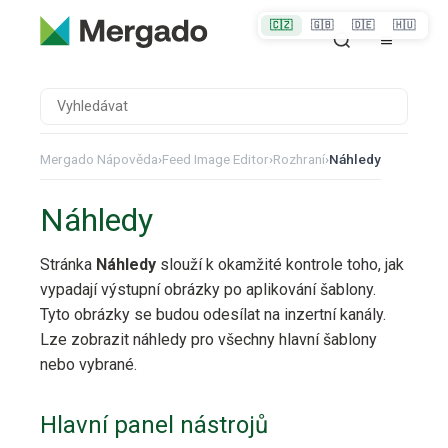
🇨🇿
🇬🇧
🇩🇪
🇭🇺
Mergado Nápověda
›
Feed Image Editor
›
Rozhraní
›
Náhledy
Náhledy
Stránka
Náhledy
slouží k okamžité kontrole toho, jak
vypadají výstupní obrázky po aplikování šablony.
Tyto obrázky se budou odesílat na inzertní kanály.
Lze zobrazit náhledy pro všechny hlavní šablony
nebo vybrané.
Hlavní panel nástrojů