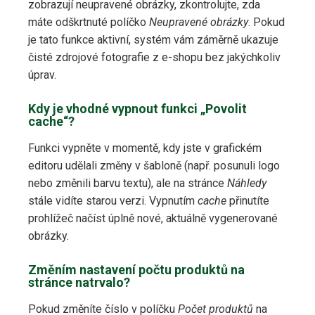
zobrazují neupravené obrázky, zkontrolujte, zda
máte odškrtnuté políčko
Neupravené obrázky
. Pokud
je tato funkce aktivní, systém vám záměrně ukazuje
čisté zdrojové fotografie z e-shopu bez jakýchkoliv
úprav.
Kdy je vhodné vypnout funkci „Povolit
cache“?
Funkci vypněte v momentě, kdy jste v grafickém
editoru udělali změny v šabloně (např. posunuli logo
nebo změnili barvu textu), ale na stránce
Náhledy
stále vidíte starou verzi. Vypnutím
cache
přinutíte
prohlížeč načíst úplně nové, aktuálně vygenerované
obrázky.
Změním nastavení počtu produktů na
stránce natrvalo?
Pokud změníte číslo v políčku
Počet produktů
na