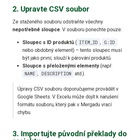
2. Upravte CSV soubor
Ze staženého souboru odstraňte všechny
nepotřebné sloupce
. V souboru ponechte pouze:
Sloupec s ID produktů
(
ITEM_ID
,
G:ID
nebo obdobný element) – tento sloupec musí
být jako první, slouží k párování produktů.
Sloupce s přeloženými elementy
(např.
NAME
,
DESCRIPTION
atd.).
Úpravy CSV souboru doporučujeme provádět v
Google Sheets. V Excelu může dojít k narušení
formátu souboru, který pak v Mergadu vrací
chybu.
3. Importujte původní překlady do