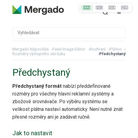
🇨🇿
🇬🇧
🇩🇪
🇭🇺
Mergado Nápověda
›
Feed Image Editor
›
Rozhraní
›
Plátno
›
Rozměry výstupního obrázku
›
Předchystaný
Předchystaný
Předchystaný formát
nabízí předdefinované
rozměry pro všechny hlavní reklamní systémy a
zbožové srovnávače. Po výběru systému se
velikost plátna nastaví automaticky. Není nutné znát
přesné rozměry ani je zadávat ručně.
Jak to nastavit