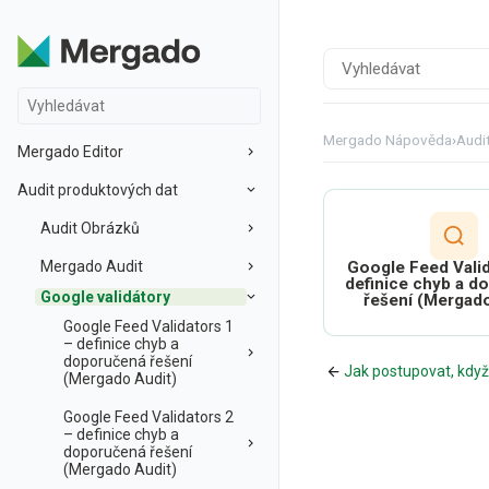
Mergado Nápověda
›
Audi
Mergado Editor
Audit produktových dat
Audit Obrázků
Mergado Audit
Google Feed Valid
definice chyb a d
Google validátory
řešení (Mergado
Google Feed Validators 1
– definice chyb a
doporučená řešení
Jak postupovat, když
(Mergado Audit)
Google Feed Validators 2
– definice chyb a
doporučená řešení
(Mergado Audit)