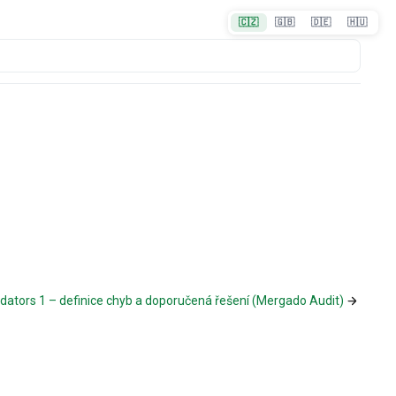
🇨🇿
🇬🇧
🇩🇪
🇭🇺
dators 1 – definice chyb a doporučená řešení (Mergado Audit)