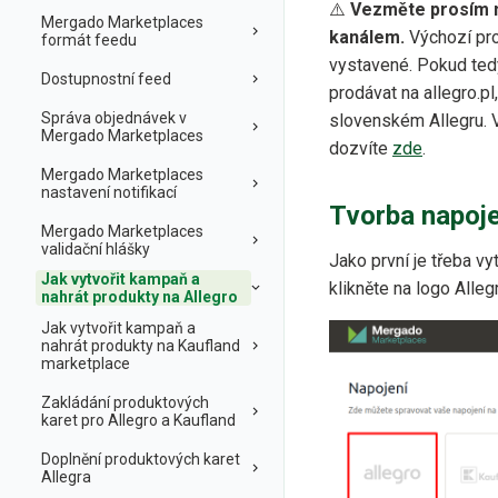
⚠️
Vezměte prosím na
Mergado Marketplaces
kanálem.
Výchozí pro
formát feedu
vystavené. Pokud tedy
Dostupnostní feed
prodávat na allegro.pl
Správa objednávek v
slovenském Allegru. V 
Mergado Marketplaces
dozvíte
zde
.
Mergado Marketplaces
nastavení notifikací
Tvorba napoje
Mergado Marketplaces
validační hlášky
Jako první je třeba vy
Jak vytvořit kampaň a
klikněte na logo Allegr
nahrát produkty na Allegro
Jak vytvořit kampaň a
nahrát produkty na Kaufland
marketplace
Zakládání produktových
karet pro Allegro a Kaufland
Doplnění produktových karet
Allegra