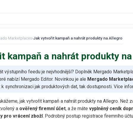
ado Marketplaces
›
Jak vytvořit kampaň a nahrát produkty na Allegro
it kampaň a nahrát produkty na
mát výstupního feedu je nejvhodnější? Doplněk Mergado Marketpla
eré nabízí Mergado Editor. Novinkou je ale
Mergado Marketpla
 k synchronizaci jak produktových dat, tak dostupnosti. Více inf
ukážeme, jak vytvořit kampaň a nahrát produkty na Allegro. Než z
tvořený a
ověřený firemní účet
, a že máte
vyplněný ceník dop
 pro vrácení zboží
. Podrobný postup registrace firemního účtu