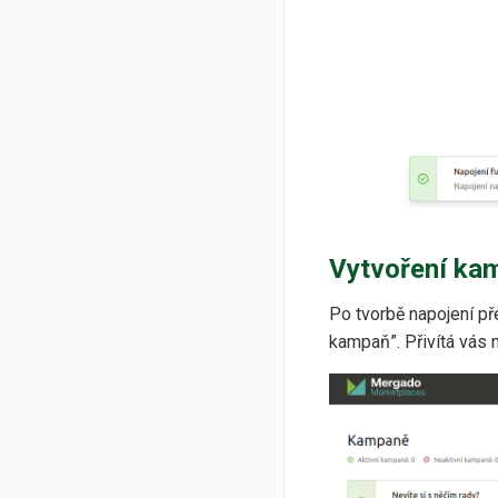
Vytvoření ka
Po tvorbě napojení př
kampaň”. Přivítá vás 