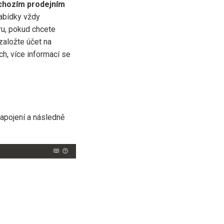
ýchozím prodejním
nabídky vždy
ru, pokud chcete
 založte účet na
ch, více informací se
napojení a následně