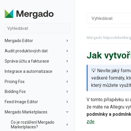
Mergado Nápověda
›
Merg
Mergado Editor
Audit produktových dat
Jak vytvoř
Správa účtu a fakturace
💡 Nevíte jaký for
Integrace a automatizace
veškeré formáty, kt
Pricing Fox
který můžete využít
Bidding Fox
V tomto příspěvku si 
Feed Image Editor
že máte na Allegru vy
Mergado Marketplaces
podmínky a podmínky
zde
.
Co je rozšíření Mergado
Marketplaces?