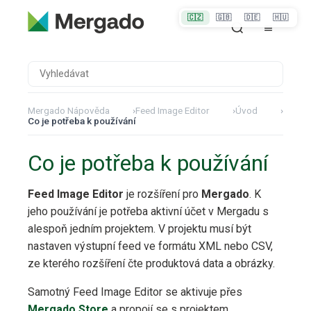
🇨🇿
🇬🇧
🇩🇪
🇭🇺
Mergado Nápověda
›
Feed Image Editor
›
Úvod
›
Co je potřeba k používání
Co je potřeba k používání
Feed Image Editor
je rozšíření pro
Mergado
. K
jeho používání je potřeba aktivní účet v Mergadu s
alespoň jedním projektem. V projektu musí být
nastaven výstupní feed ve formátu XML nebo CSV,
ze kterého rozšíření čte produktová data a obrázky.
Samotný Feed Image Editor se aktivuje přes
Mergado Store
a propojí se s projektem