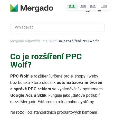
🇨🇿
🇬🇧
🇩🇪
🇭🇺
Mergado Nápověda
›
PPC Wolf
›
Co je rozšíření PPC Wolf?
Co je rozšíření PPC
Wolf?
PPC Wolf
je rozšíření určené pro e-shopy i weby
bez košíku, které slouží k
automatizované tvorbě
a správě PPC reklam
ve vyhledávání v systémech
Google Ads a Sklik
. Funguje jako „datové potrubí“
mezi Mergado Editorem a reklamními systémy.
Na rozdíl od standardních produktových kampaní