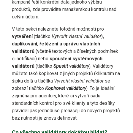
kampaně řeší konkrétní data jednoho výběru
produktů, zde provádíte manažerskou kontrolu nad
celým účtem.
V této sekci naleznete totožné možnosti pro
vytváření
(tlačítko
Vytvořit vlastní validátor
)
,
duplikování, řetězení a správu vlastních
validátorů
(včetně textových a číselných podmínek
či notifikací) nebo
spouštění systémových
validátorů
(tlačítko
Spustit validátory
). Validátory
můžete také kopírovat z jiných projektů (kliknutím na
šipku dolů u tlačítka
Vytvořit vlastní validátor
se
zobrazí tlačítko
Kopírovat validátory
). To je ideální
zejména pro agentury, které si vytvoří sadu
standardních kontrol pro své klienty a tyto desítky
pravidel pak jednoduše přenášejí do nových projektů
bez nutnosti je znovu definovat.
Co všechno validátory dokážou hlídat?