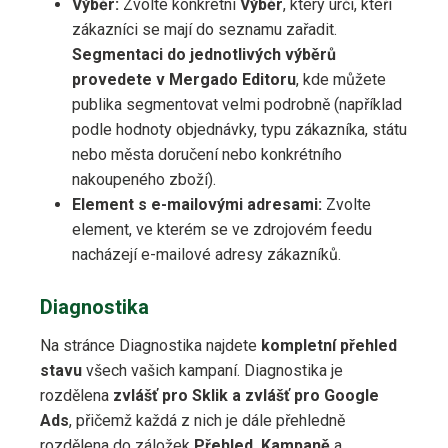
Výběr:
Zvolte konkrétní
Výběr
, který určí, kteří
zákazníci se mají do seznamu zařadit.
Segmentaci do jednotlivých výběrů
provedete v Mergado Editoru
, kde můžete
publika segmentovat velmi podrobně (například
podle hodnoty objednávky, typu zákazníka, státu
nebo města doručení nebo konkrétního
nakoupeného zboží).
Element s e-mailovými adresami:
Zvolte
element, ve kterém se ve zdrojovém feedu
nacházejí e-mailové adresy zákazníků.
Diagnostika
Na stránce Diagnostika najdete
kompletní přehled
stavu
všech vašich kampaní. Diagnostika je
rozdělena
zvlášť pro Sklik a zvlášť pro Google
Ads
, přičemž každá z nich je dále přehledně
rozdělena do záložek
Přehled, Kampaně
a