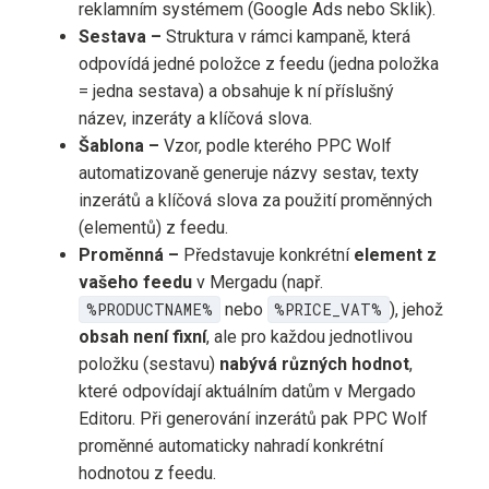
reklamním systémem (Google Ads nebo Sklik).
Sestava –
Struktura v rámci kampaně, která
odpovídá jedné položce z feedu (jedna položka
= jedna sestava) a obsahuje k ní příslušný
název, inzeráty a klíčová slova.
Šablona –
Vzor, podle kterého PPC Wolf
automatizovaně generuje názvy sestav, texty
inzerátů a klíčová slova za použití proměnných
(elementů) z feedu.
Proměnná –
Představuje konkrétní
element z
vašeho feedu
v Mergadu (např.
%PRODUCTNAME%
nebo
%PRICE_VAT%
), jehož
obsah není fixní
, ale pro každou jednotlivou
položku (sestavu)
nabývá různých hodnot
,
které odpovídají aktuálním datům v Mergado
Editoru. Při generování inzerátů pak PPC Wolf
proměnné automaticky nahradí konkrétní
hodnotou z feedu.