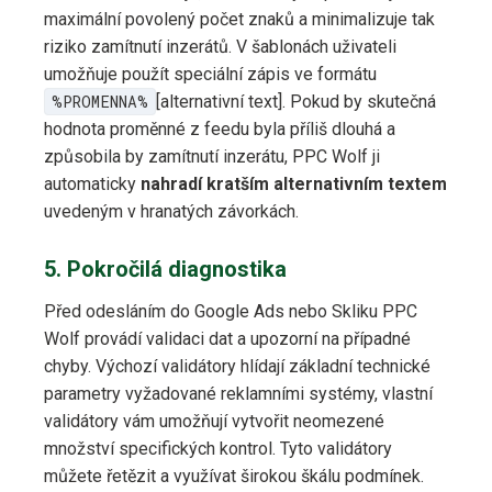
maximální povolený počet znaků a minimalizuje tak
riziko zamítnutí inzerátů. V šablonách uživateli
umožňuje použít speciální zápis ve formátu
%PROMENNA%
[alternativní text]. Pokud by skutečná
hodnota proměnné z feedu byla příliš dlouhá a
způsobila by zamítnutí inzerátu, PPC Wolf ji
automaticky
nahradí kratším alternativním textem
uvedeným v hranatých závorkách.
5. Pokročilá diagnostika
Před odesláním do Google Ads nebo Skliku PPC
Wolf provádí validaci dat a upozorní na případné
chyby. Výchozí validátory hlídají základní technické
parametry vyžadované reklamními systémy, vlastní
validátory vám umožňují vytvořit neomezené
množství specifických kontrol. Tyto validátory
můžete řetězit a využívat širokou škálu podmínek.