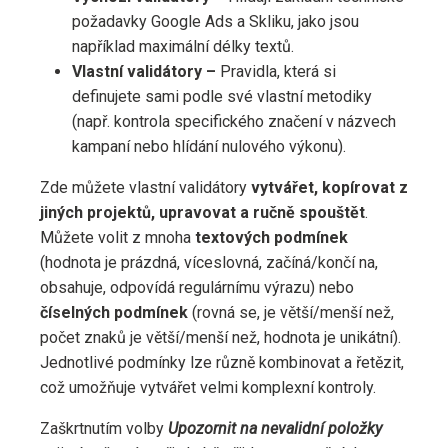
požadavky Google Ads a Skliku, jako jsou
například maximální délky textů.
Vlastní validátory –
Pravidla, která si
definujete sami podle své vlastní metodiky
(např. kontrola specifického značení v názvech
kampaní nebo hlídání nulového výkonu).
Zde můžete vlastní validátory
vytvářet, kopírovat z
jiných projektů, upravovat a ručně spouštět
.
Můžete volit z mnoha
textových podmínek
(hodnota je prázdná, víceslovná, začíná/končí na,
obsahuje, odpovídá regulárnímu výrazu) nebo
číselných podmínek
(rovná se, je větší/menší než,
počet znaků je větší/menší než, hodnota je unikátní).
Jednotlivé podmínky lze různě kombinovat a řetězit,
což umožňuje vytvářet velmi komplexní kontroly.
Zaškrtnutím volby
Upozornit na nevalidní položky