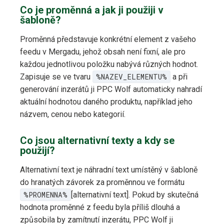
Co je proměnná a jak ji použiji v
šabloně?
Proměnná představuje konkrétní element z vašeho
feedu v Mergadu, jehož obsah není fixní, ale pro
každou jednotlivou položku nabývá různých hodnot.
Zapisuje se ve tvaru
%NAZEV_ELEMENTU%
a při
generování inzerátů ji PPC Wolf automaticky nahradí
aktuální hodnotou daného produktu, například jeho
názvem, cenou nebo kategorií.
Co jsou alternativní texty a kdy se
použijí?
Alternativní text je náhradní text umístěný v šabloně
do hranatých závorek za proměnnou ve formátu
%PROMENNA%
[alternativní text]. Pokud by skutečná
hodnota proměnné z feedu byla příliš dlouhá a
způsobila by zamítnutí inzerátu, PPC Wolf ji