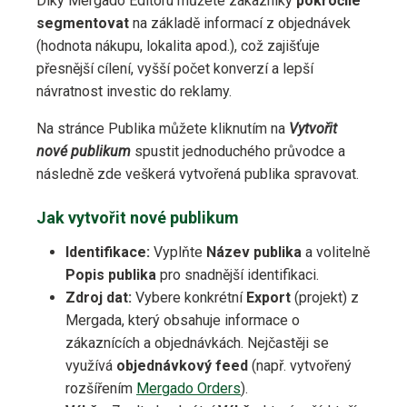
Díky Mergado Editoru můžete zákazníky
pokročile
segmentovat
na základě informací z objednávek
(hodnota nákupu, lokalita apod.), což zajišťuje
přesnější cílení, vyšší počet konverzí a lepší
návratnost investic do reklamy.
Na stránce Publika můžete kliknutím na
Vytvořit
nové publikum
spustit jednoduchého průvodce a
následně zde veškerá vytvořená publika spravovat.
Jak vytvořit nové publikum
Identifikace:
Vyplňte
Název publika
a volitelně
Popis publika
pro snadnější identifikaci.
Zdroj dat:
Vybere konkrétní
Export
(projekt) z
Mergada, který obsahuje informace o
zákaznících a objednávkách. Nejčastěji se
využívá
objednávkový feed
(např. vytvořený
rozšířením
Mergado Orders
).