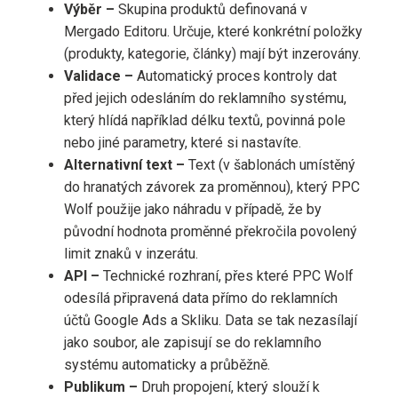
Výběr –
Skupina produktů definovaná v
Mergado Editoru. Určuje, které konkrétní položky
(produkty, kategorie, články) mají být inzerovány.
Validace –
Automatický proces kontroly dat
před jejich odesláním do reklamního systému,
který hlídá například délku textů, povinná pole
nebo jiné parametry, které si nastavíte.
Alternativní text –
Text (v šablonách umístěný
do hranatých závorek za proměnnou), který PPC
Wolf použije jako náhradu v případě, že by
původní hodnota proměnné překročila povolený
limit znaků v inzerátu.
API –
Technické rozhraní, přes které PPC Wolf
odesílá připravená data přímo do reklamních
účtů Google Ads a Skliku. Data se tak nezasílají
jako soubor, ale zapisují se do reklamního
systému automaticky a průběžně.
Publikum –
Druh propojení, který slouží k