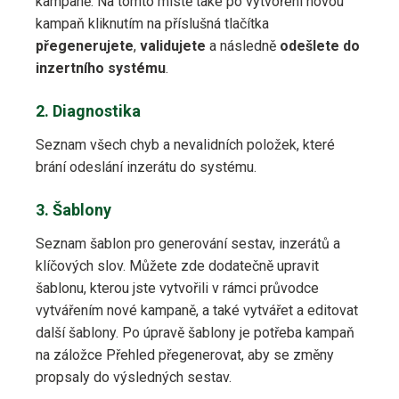
kampaně. Na tomto místě také po vytvoření novou
kampaň kliknutím na příslušná tlačítka
přegenerujete
,
validujete
a následně
odešlete do
inzertního systému
.
2. Diagnostika
Seznam všech chyb a nevalidních položek, které
brání odeslání inzerátu do systému.
3. Šablony
Seznam šablon pro generování sestav, inzerátů a
klíčových slov. Můžete zde dodatečně upravit
šablonu, kterou jste vytvořili v rámci průvodce
vytvářením nové kampaně, a také vytvářet a editovat
další šablony. Po úpravě šablony je potřeba kampaň
na záložce Přehled přegenerovat, aby se změny
propsaly do výsledných sestav.