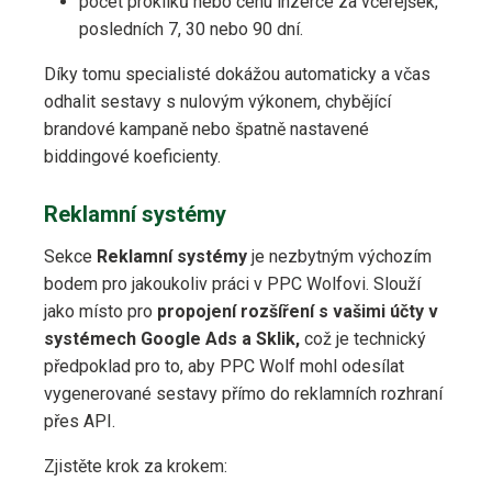
počet prokliků nebo cenu inzerce za včerejšek,
posledních 7, 30 nebo 90 dní.
Díky tomu specialisté dokážou automaticky a včas
odhalit sestavy s nulovým výkonem, chybějící
brandové kampaně nebo špatně nastavené
biddingové koeficienty.
Reklamní systémy
Sekce
Reklamní systémy
je nezbytným výchozím
bodem pro jakoukoliv práci v PPC Wolfovi. Slouží
jako místo pro
propojení rozšíření s vašimi účty v
systémech Google Ads a Sklik,
což je technický
předpoklad pro to, aby PPC Wolf mohl odesílat
vygenerované sestavy přímo do reklamních rozhraní
přes API.
Zjistěte krok za krokem: