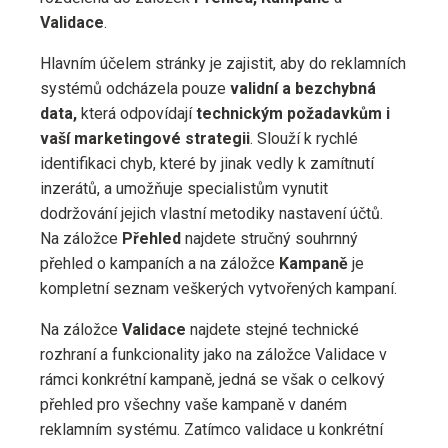
Validace
.
Hlavním účelem stránky je zajistit, aby do reklamních
systémů odcházela pouze
validní a bezchybná
data,
která odpovídají
technickým požadavkům i
vaší marketingové strategii
. Slouží k rychlé
identifikaci chyb, které by jinak vedly k zamítnutí
inzerátů, a umožňuje specialistům vynutit
dodržování jejich vlastní metodiky nastavení účtů.
Na záložce
Přehled
najdete stručný souhrnný
přehled o kampaních a na záložce
Kampaně
je
kompletní seznam veškerých vytvořených kampaní.
Na záložce
Validace
najdete stejné technické
rozhraní a funkcionality jako na záložce Validace v
rámci konkrétní kampaně, jedná se však o celkový
přehled pro všechny vaše kampaně v daném
reklamním systému. Zatímco validace u konkrétní