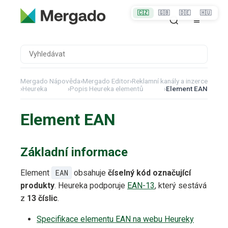
🇨🇿
🇬🇧
🇩🇪
🇭🇺
Mergado Nápověda
›
Mergado Editor
›
Reklamní kanály a inzerce
›
Heureka
›
Popis Heureka elementů
›
Element EAN
Element EAN
Základní informace
Element
EAN
obsahuje
číselný kód označující
produkty
. Heureka podporuje
EAN-13
, který sestává
z
13 číslic
.
Specifikace elementu EAN na webu Heureky