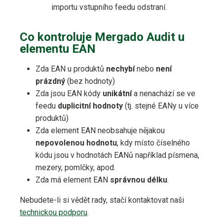
importu vstupního feedu odstraní.
Co kontroluje Mergado Audit u
elementu EAN
Zda EAN u produktů
nechybí
nebo
není
prázdný
(bez hodnoty)
Zda jsou EAN kódy
unikátní
a nenachází se ve
feedu
duplicitní hodnoty
(tj. stejné EANy u více
produktů)
Zda element EAN neobsahuje nějakou
nepovolenou hodnotu
, kdy místo číselného
kódu jsou v hodnotách EANů například písmena,
mezery, pomlčky, apod.
Zda má element EAN
správnou délku
.
Nebudete-li si vědět rady, stačí kontaktovat naši
technickou podporu
.