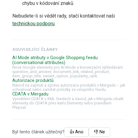
chybu v kódování znaků.
Nebudete-li si vědět rady, stačí kontaktovat naši
technickou podporu
.
SOUVISEJÍCÍ ČLÁNKY
AI Mode atributy v Google Shopping feedu
(conversational attributes)
Nové Google elementy pro AI Mode a konverzační vyhledávání:
question_and_answer, document_link, related_product,
item_group_title, variant_option, popularity_rank.
Autorizace produktů
Návod na zapnutí a správu autorizace produktů v Mergadu – jak
schvalovat nebo zamítat položky ze vstupního feedu.
CDATA v Mergadu
Vysvětlení CDATA v XML feedech a návod, jak v Mergadu obalit
elementy do CDATA přes kartu Elementy nebo pravidlem
Přepsat.
Byl tento článek užitečný?
👍 Ano
👎 Ne