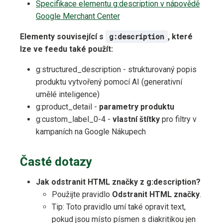
Specifikace elementu g:description v nápovědě
Google Merchant Center
Elementy související s
g:description
, které
lze ve feedu také použít:
g:structured_description - strukturovaný popis
produktu vytvořený pomocí AI (generativní
umělé inteligence)
g:product_detail -
parametry produktu
g:custom_label_0-4 -
vlastní štítky
pro filtry v
kampaních na Google Nákupech
Časté dotazy
Jak odstranit HTML značky z g:description?
Použijte pravidlo
Odstranit HTML značky
.
Tip: Toto pravidlo umí také opravit text,
pokud jsou místo písmen s diakritikou jen