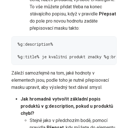
To vše můžete přidat třeba na konec
stávajícího popisu, když v pravidle
Přepsat
do pole pro novou hodnotu zadáte
přepisovací masku takto:
%g:description% 

%g:title% je kvalitní produkt značky %g:brand%
Záleží samozřejmě na tom, jaké hodnoty v
elementech jsou, podle toho je nutné přepisovací
masku upravit, aby výsledný text dával smysl.
Jak hromadně vytvořit základní popis
produktů v g:description, pokud u produktů
chybí?
Stejně jako v předchozím bodě, pomocí
pravidla
Přepsat
, kdy můžete do elementu