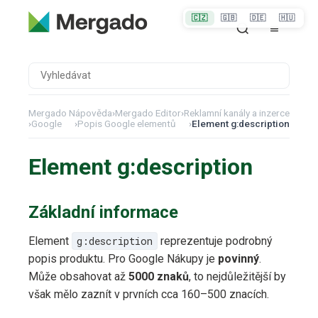
🇨🇿
🇬🇧
🇩🇪
🇭🇺
Mergado Nápověda
›
Mergado Editor
›
Reklamní kanály a inzerce
›
Google
›
Popis Google elementů
›
Element g:description
Element g:description
Základní informace
Element
g:description
reprezentuje podrobný
popis produktu. Pro Google Nákupy je
povinný
.
Může obsahovat až
5000 znaků
, to nejdůležitější by
však mělo zaznít v prvních cca 160–500 znacích.