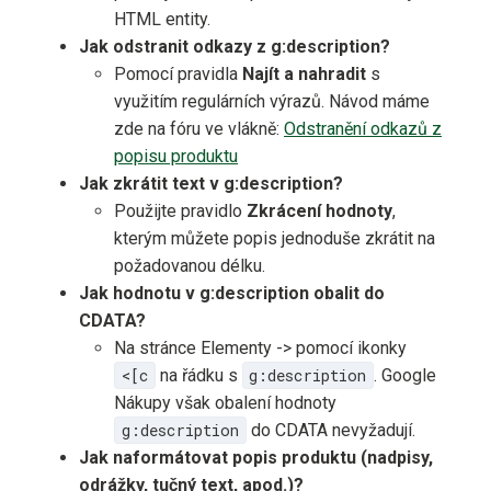
HTML entity.
Jak odstranit odkazy z g:description?
Pomocí pravidla
Najít a nahradit
s
využitím regulárních výrazů. Návod máme
zde na fóru ve vlákně:
Odstranění odkazů z
popisu produktu
Jak zkrátit text v g:description?
Použijte pravidlo
Zkrácení hodnoty
,
kterým můžete popis jednoduše zkrátit na
požadovanou délku.
Jak hodnotu v g:description obalit do
CDATA?
Na stránce Elementy -> pomocí ikonky
<[c
na řádku s
g:description
. Google
Nákupy však obalení hodnoty
g:description
do CDATA nevyžadují.
Jak naformátovat popis produktu (nadpisy,
odrážky, tučný text, apod.)?