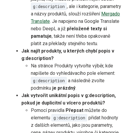
g:description
, ale i kategorie, parametry
a názvy produktů, slouží rozšíření
Mergado
Translate
. Je napojeno na Google Translate
nebo DeepL a již
přeložené texty si
pamatuje
, takže není třeba opakovaně
platit za překlady stejného textu.
Jak najít produkty, u kterých chybí popis v
g:description?
Na stránce Produkty vytvořte výběr, kde
napíšete do vyhledávacího pole element:
g:description
a následně zvolte
podmínku
je prázdný
.
Jak vytvořit unikátní popis v g:description,
pokud je duplicitní u vícero produktů?
Pomocí pravidla
Přepsat
můžete do
elementu
g:description
přidat hodnoty
z dalších elementů, jako jsou parametry,
cena, název produktu, výrobce či kategorie.