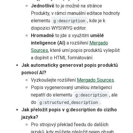
Jednotlivě
to je možné na stránce
Produkty, v rámci manuální editace hodnoty
elementu
g:description
, kde je k
dispozici WYSIWYG editor.
Hromadně
to jde s využitím
umělé
inteligence (AI)
a rozšíření
Mergado
Sources
, které umí popis produktů vylepšit
a doplnit o HTML formátování.
Jak automaticky generovat popis produktů
pomocí AI?
Vyzkoušejte rozšíření
Mergado Sources
.
Popis vygenerovaný umělou inteligencí
nepatří do elementu
g:description
, ale
do
g:structured_description
.
Jak přeložit popis v g:description do cizího
jazyka?
Pro strojový překlad feedu do dalších
jazyků, kdy můžete přeložit nejen obsah