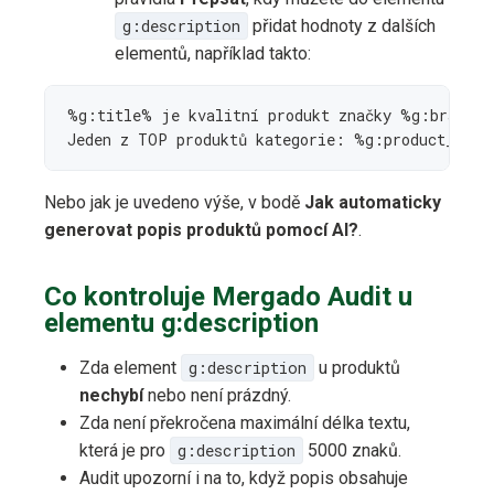
g:description
přidat hodnoty z dalších
elementů, například takto:
%g:title% je kvalitní produkt značky %g:brand% 
Jeden z TOP produktů kategorie: %g:product_type
Nebo jak je uvedeno výše, v bodě
Jak automaticky
generovat popis produktů pomocí AI?
.
Co kontroluje Mergado Audit u
elementu g:description
Zda element
g:description
u produktů
nechybí
nebo není prázdný.
Zda není překročena maximální délka textu,
která je pro
g:description
5000 znaků.
Audit upozorní i na to, když popis obsahuje