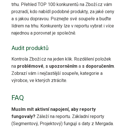
trhu. Přehled TOP 100 konkurentů na Zboží.cz vám
prozradí, kdo nabídl podobné produkty, za jaké ceny
a s jakou dopravou. Poznejte své soupeře a buďte
lídrem na trhu. Konkurenty lze v reportu vybrat i více
najednou a porovnat je společně.
Audit produktů
Kontrola Zboží.cz na jeden klik. Rozdělení položek
na
problémové
,
s upozorněním
a
s doporučením
.
Zobrazí vám i nejčastější soupeře, kategorie a
výrobce, ve kterých ztrácíte.
FAQ
Musím mít aktivní napojení, aby reporty
fungovaly?
Záleží na reportu. Základní reporty
(Segmentový, Projektový) fungují s daty z Mergada.