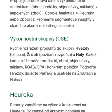
Propojuje produktová data s výkonnostními
statistikami (obrat, prokliky, objednávky, náklady) z
napojených zdrojů - Google Analytics 4, Heureky
nebo Zboží.cz. Proměňte segmentové insighty v
okamžité akce v marketingu a ceníku.
Výkonnostní skupiny (CSE)
Rychlé rozřazení produktů do skupin:
Hvězdy
(tahouni),
Žrouti
(požírači rozpočtu) a
Nuly
. Každá
karta ukáže počet produktů, obrat, objednávky,
náklady, ROAS/CPA i konkrétní položky. Podpořte
Hvězdy, dolaďte Parfáky a ušetřete na Žroutech a
Nulách.
Heureka
Reporty zaměřené na výkon a konkurenci na
Heurece. Dostupné při aktivním napojení na