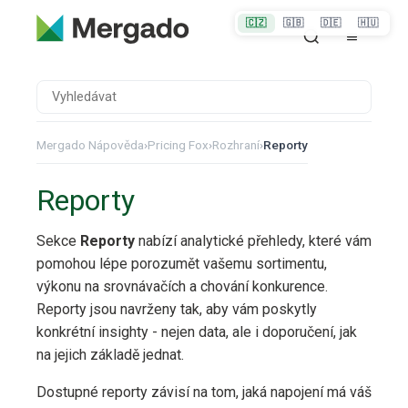
🇨🇿
🇬🇧
🇩🇪
🇭🇺
Mergado Nápověda
›
Pricing Fox
›
Rozhraní
›
Reporty
Reporty
Sekce
Reporty
nabízí analytické přehledy, které vám
pomohou lépe porozumět vašemu sortimentu,
výkonu na srovnávačích a chování konkurence.
Reporty jsou navrženy tak, aby vám poskytly
konkrétní insighty - nejen data, ale i doporučení, jak
na jejich základě jednat.
Dostupné reporty závisí na tom, jaká napojení má váš