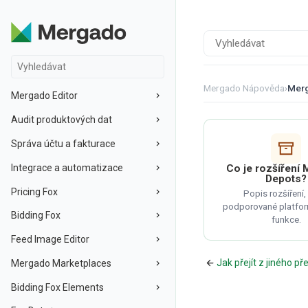
Mergado Nápověda
›
Merg
Mergado Editor
Audit produktových dat
Správa účtu a fakturace
Integrace a automatizace
Co je rozšíření
Depots?
Pricing Fox
Popis rozšíření,
podporované platform
Bidding Fox
funkce.
Feed Image Editor
Jak přejít z jiného p
Mergado Marketplaces
Bidding Fox Elements