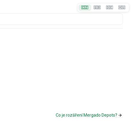
🇨🇿
🇬🇧
🇩🇪
🇭🇺
Co je rozšíření Mergado Depots?