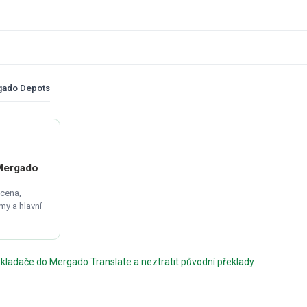
ado Depots
 Mergado
 cena,
y a hlavní
řekladače do Mergado Translate a neztratit původní překlady