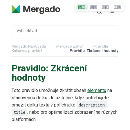
🇨🇿
🇬🇧
🇩🇪
🇭🇺
Mergado Nápověda
›
Mergado Editor
›
Pravidla
›
Knihovna pravidel
›
Pravidlo: Zkrácení hodnoty
Pravidlo: Zkrácení
hodnoty
Toto pravidlo umožňuje zkrátit obsah
elementu
na
stanovenou délku. Je užitečné, když potřebujete
omezit délku textu v polích jako
description
,
title
, nebo pro optimalizaci zobrazení na různých
platformách.