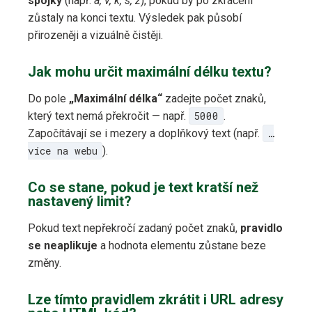
spojky
(např.
a, v, k, s, z
), pokud by po zkrácení
zůstaly na konci textu. Výsledek pak působí
přirozeněji a vizuálně čistěji.
Jak mohu určit maximální délku textu?
Do pole
„Maximální délka“
zadejte počet znaků,
který text nemá překročit — např.
5000
.
Započítávají se i mezery a doplňkový text (např.
…
více na webu
).
Co se stane, pokud je text kratší než
nastavený limit?
Pokud text nepřekročí zadaný počet znaků,
pravidlo
se neaplikuje
a hodnota elementu zůstane beze
změny.
Lze tímto pravidlem zkrátit i URL adresy