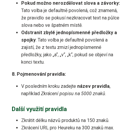
Pokud možno nerozdělovat slova a závorky:
Tato volba je defaultně povolená, což znamená,
že pravidlo se pokusí nezkracovat text na půlce
slova nebo ve špatném místě.
Odstranit zbylé jednopísmenné předložky a
spojky
: Tato volba je defaultně povolená a
zajistí, že z textu zmizí jednopísmenné
předložky, jako „a“, „v“, „k“, pokud se objeví na
konci textu.
8. Pojmenování pravidla:
V posledním kroku zadejte
název pravidla
,
například
Zkrácení popisu na 5000 znaků
.
Další využití pravidla
Zkrátit délku názvů produktů na 150 znaků.
Zkrácení URL pro Heureku na 300 znaků max.