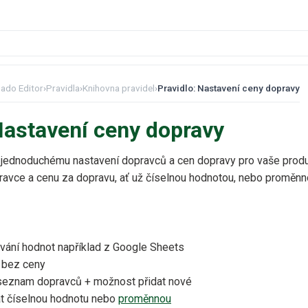
ado Editor
›
Pravidla
›
Knihovna pravidel
›
Pravidlo: Nastavení ceny dopravy
Nastavení ceny dopravy
 k jednoduchému nastavení dopravců a cen dopravy pro vaše prod
ravce a cenu za dopravu, ať už číselnou hodnotou, nebo proměnn
ání hodnot například z Google Sheets
 bez ceny
seznam dopravců + možnost přidat nové
t číselnou hodnotu nebo
proměnnou