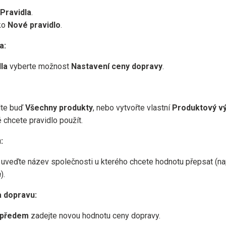
Pravidla
.
tko
Nové pravidlo
.
a:
la
vyberte možnost
Nastavení ceny dopravy
.
lte buď
Všechny produkty
, nebo vytvořte vlastní
Produktový v
é chcete pravidlo použít.
:
uveďte název společnosti u kterého chcete hodnotu přepsat (na
a
).
a dopravu:
ě předem
zadejte novou hodnotu ceny dopravy.