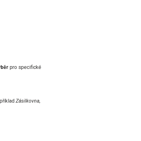
ýběr
pro specifické
příklad
Zásilkovna
,