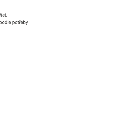
šta
).
podle potřeby.