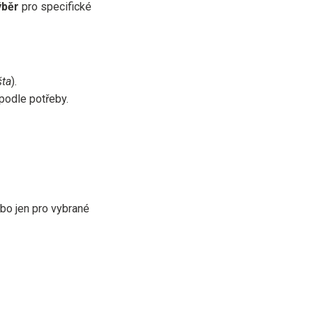
ýběr
pro specifické
šta
).
podle potřeby.
bo jen pro vybrané