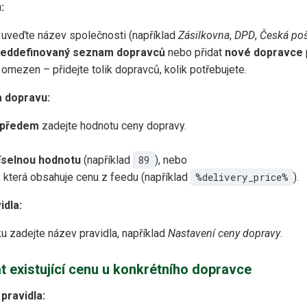
:
uveďte název společnosti (například
Zásilkovna
,
DPD
,
Česká po
ředdefinovaný seznam dopravců
nebo přidat
nové dopravce
omezen – přidejte tolik dopravců, kolik potřebujete.
a dopravu:
ě předem
zadejte hodnotu ceny dopravy.
íselnou hodnotu
(například
89
), nebo
, která obsahuje cenu z feedu (například
%delivery_price%
).
idla:
u zadejte název pravidla, například
Nastavení ceny dopravy
.
at existující cenu u konkrétního dopravce
pravidla: