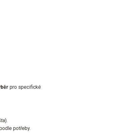
ýběr
pro specifické
šta
).
podle potřeby.