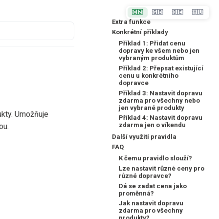
🇨🇿
🇬🇧
🇩🇪
🇭🇺
Extra funkce
Konkrétní příklady
Příklad 1: Přidat cenu
dopravy ke všem nebo jen
vybraným produktům
Příklad 2: Přepsat existující
cenu u konkrétního
dopravce
Příklad 3: Nastavit dopravu
zdarma pro všechny nebo
jen vybrané produkty
ukty. Umožňuje
Příklad 4: Nastavit dopravu
zdarma jen o víkendu
ou.
Další využití pravidla
FAQ
K čemu pravidlo slouží?
Lze nastavit různé ceny pro
různé dopravce?
Dá se zadat cena jako
proměnná?
Jak nastavit dopravu
zdarma pro všechny
produkty?