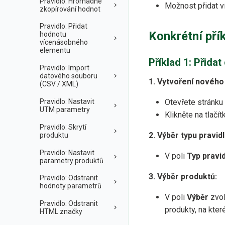
Pravidlo: Hromadné
Možnost přidat v
zkopírování hodnot
Pravidlo: Přidat
Konkrétní pří
hodnotu
vícenásobného
elementu
Příklad 1: Přid
Pravidlo: Import
datového souboru
1. Vytvoření nového 
(CSV / XML)
Pravidlo: Nastavit
Otevřete stránku
UTM parametry
Klikněte na tlačí
Pravidlo: Skrytí
2. Výběr typu pravidl
produktu
Pravidlo: Nastavit
V poli
Typ pravid
parametry produktů
3. Výběr produktů:
Pravidlo: Odstranit
hodnoty parametrů
V poli
Výběr
zvo
Pravidlo: Odstranit
produkty, na kter
HTML značky