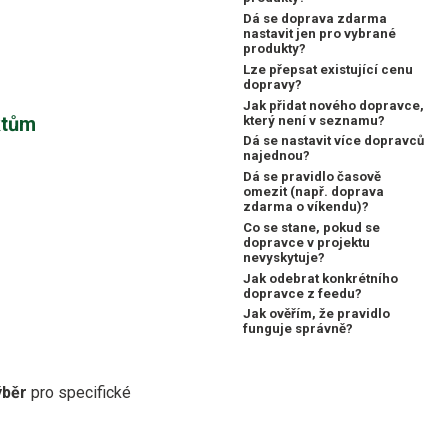
Dá se doprava zdarma
nastavit jen pro vybrané
produkty?
Lze přepsat existující cenu
dopravy?
Jak přidat nového dopravce,
ktům
který není v seznamu?
Dá se nastavit více dopravců
najednou?
Dá se pravidlo časově
omezit (např. doprava
zdarma o víkendu)?
Co se stane, pokud se
dopravce v projektu
nevyskytuje?
Jak odebrat konkrétního
dopravce z feedu?
Jak ověřím, že pravidlo
funguje správně?
ýběr
pro specifické