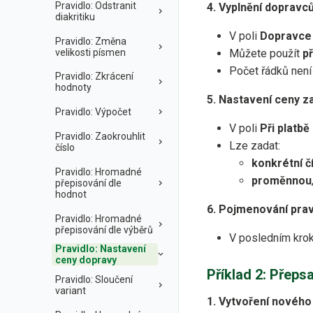
Pravidlo: Odstranit
4. Vyplnění dopravců
diakritiku
V poli
Dopravce
Pravidlo: Změna
velikosti písmen
Můžete použít
p
Počet řádků není 
Pravidlo: Zkrácení
hodnoty
5. Nastavení ceny z
Pravidlo: Výpočet
V poli
Při platb
Pravidlo: Zaokrouhlit
Lze zadat:
číslo
konkrétní č
Pravidlo: Hromadné
proměnnou
přepisování dle
hodnot
6. Pojmenování prav
Pravidlo: Hromadné
přepisování dle výběrů
V posledním krok
Pravidlo: Nastavení
ceny dopravy
Příklad 2: Přeps
Pravidlo: Sloučení
variant
1. Vytvoření nového 