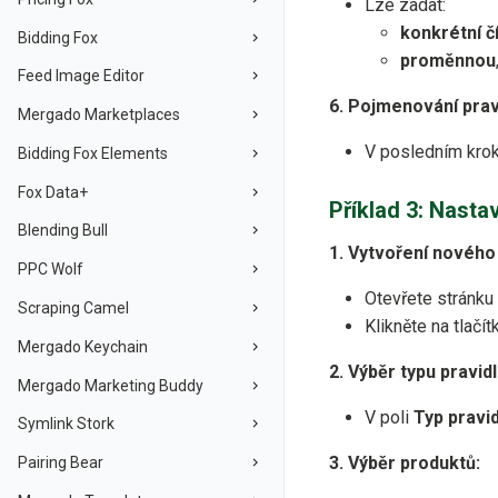
Lze zadat:
konkrétní č
Bidding Fox
proměnnou
Feed Image Editor
6. Pojmenování prav
Mergado Marketplaces
V posledním krok
Bidding Fox Elements
Fox Data+
Příklad 3: Nast
Blending Bull
1. Vytvoření nového 
PPC Wolf
Otevřete stránku
Scraping Camel
Klikněte na tlačí
Mergado Keychain
2. Výběr typu pravidl
Mergado Marketing Buddy
V poli
Typ pravid
Symlink Stork
3. Výběr produktů:
Pairing Bear