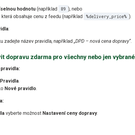
íselnou hodnotu
(například
89
), nebo
, která obsahuje cenu z feedu (například
%delivery_price%
).
idla
:
u zadejte název pravidla, například
„DPD – nová cena dopravy“
.
avit dopravu zdarma pro všechny nebo jen vybran
pravidla:
Pravidla
.
tko
Nové pravidlo
.
a:
la
vyberte možnost
Nastavení ceny dopravy
.