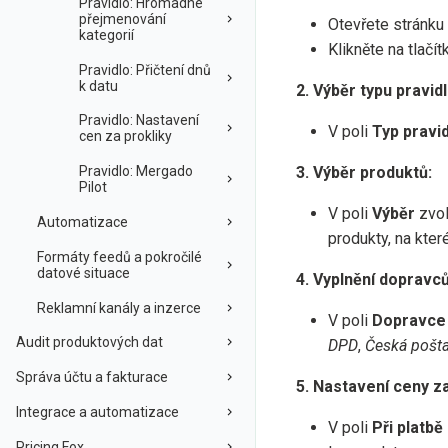
Pravidlo: Hromadné
přejmenování
Otevřete stránku
kategorií
Klikněte na tlačí
Pravidlo: Přičtení dnů
k datu
2. Výběr typu pravidl
Pravidlo: Nastavení
V poli
Typ pravid
cen za prokliky
3. Výběr produktů:
Pravidlo: Mergado
Pilot
V poli
Výběr
zvo
Automatizace
produkty, na kter
Formáty feedů a pokročilé
datové situace
4. Vyplnění dopravců
Reklamní kanály a inzerce
V poli
Dopravce
Audit produktových dat
DPD
,
Česká pošt
Správa účtu a fakturace
5. Nastavení ceny z
Integrace a automatizace
V poli
Při platb
Pricing Fox