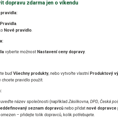
vit dopravu zdarma jen o víkendu
pravidla:
Pravidla
.
tko
Nové pravidlo
.
a:
la
vyberte možnost
Nastavení ceny dopravy
.
lte buď
Všechny produkty
, nebo vytvořte vlastní
Produktový v
é chcete pravidlo použít.
:
uveďte název společnosti (například
Zásilkovna
,
DPD
,
Česká po
ředdefinovaný seznam dopravců
nebo přidat
nové dopravce
omezen – přidejte tolik dopravců, kolik potřebujete.