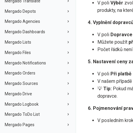
Mergado Translate
V poli
Výběr
zvo
produkty, na kter
Mergado Depots
Mergado Agencies
4. Vyplnění dopravců
Mergado Dashboards
V poli
Dopravce
Můžete použít
p
Mergado Lists
Počet řádků není 
Mergado Files
5. Nastavení ceny z
Mergado Notifications
Mergado Orders
V poli
Při platb
V našem případě
Mergado Sources
💡
Tip:
Pokud mát
Mergado Drive
dopravce.
Mergado Logbook
6. Pojmenování prav
Mergado ToDo List
V posledním krok
Mergado Pages