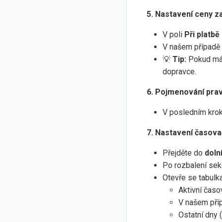
5. Nastavení ceny z
V poli
Při platb
V našem případě
💡
Tip:
Pokud mát
dopravce.
6. Pojmenování prav
V posledním kro
7. Nastavení časova
Přejděte do
doln
Po rozbalení sek
Otevře se tabulka
Aktivní časo
V našem pří
Ostatní dny 