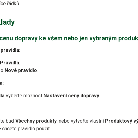
íce řádků
klady
at cenu dopravy ke všem nebo jen vybraným produ
pravidla:
Pravidla
.
tko
Nové pravidlo
.
a:
la
vyberte možnost
Nastavení ceny dopravy
.
lte buď
Všechny produkty
, nebo vytvořte vlastní
Produktový v
é chcete pravidlo použít.