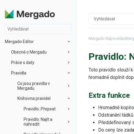
Mergado Nápověda
›
Merg
Mergado Editor
Obecně o Mergadu
Pravidlo: 
Práce s daty
Toto pravidlo slouží
Pravidla
hromadně doplnit dop
Co jsou pravidla v
Mergadu
Extra funkce
Knihovna pravidel
Hromadné kopírov
Pravidlo: Přepsat
Odstranění řádků
Pravidlo: Najít a
Předdefinovaný 
nahradit
Do ceny lze zada