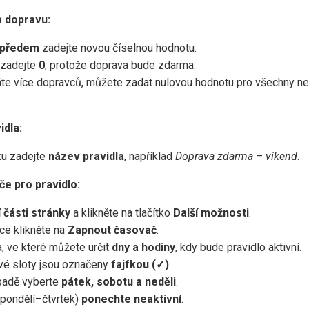
a dopravu:
ě předem
zadejte novou číselnou hodnotu.
 zadejte
0
, protože doprava bude zdarma.
e více dopravců, můžete zadat nulovou hodnotu pro všechny ne
idla:
ku zadejte
název pravidla
, například
Doprava zdarma – víkend
.
če pro pravidlo:
í části stránky
a klikněte na tlačítko
Další možnosti
.
ce klikněte na
Zapnout časovač
.
, ve které můžete určit
dny a hodiny
, kdy bude pravidlo aktivní.
vé sloty jsou označeny
fajfkou (✓)
.
padě vyberte
pátek, sobotu a neděli
.
(pondělí–čtvrtek)
ponechte neaktivní
.