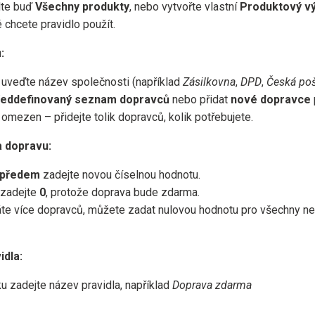
lte buď
Všechny produkty
, nebo vytvořte vlastní
Produktový v
é chcete pravidlo použít.
:
uveďte název společnosti (například
Zásilkovna
,
DPD
,
Česká po
ředdefinovaný seznam dopravců
nebo přidat
nové dopravce
omezen – přidejte tolik dopravců, kolik potřebujete.
a dopravu:
ě předem
zadejte novou číselnou hodnotu.
 zadejte
0
, protože doprava bude zdarma.
e více dopravců, můžete zadat nulovou hodnotu pro všechny ne
idla:
u zadejte název pravidla, například
Doprava zdarma