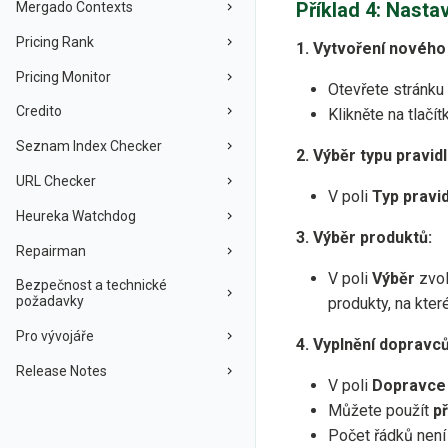
Příklad 4: Nasta
Mergado Contexts
Pricing Rank
1. Vytvoření nového 
Pricing Monitor
Otevřete stránku
Credito
Klikněte na tlačí
Seznam Index Checker
2. Výběr typu pravidl
URL Checker
V poli
Typ pravid
Heureka Watchdog
3. Výběr produktů:
Repairman
V poli
Výběr
zvo
Bezpečnost a technické
požadavky
produkty, na kter
Pro vývojáře
4. Vyplnění dopravců
Release Notes
V poli
Dopravce
Můžete použít
p
Počet řádků není 