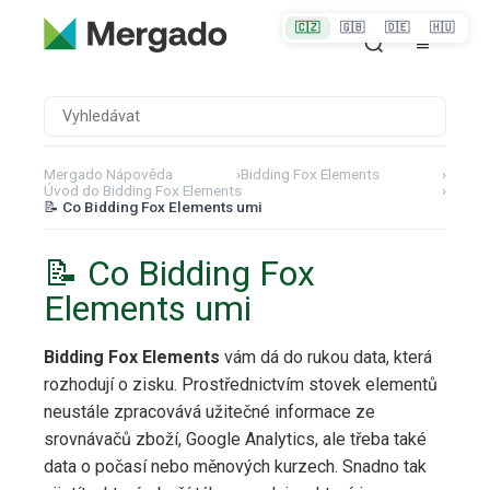
🇨🇿
🇬🇧
🇩🇪
🇭🇺
Mergado Nápověda
›
Bidding Fox Elements
›
Úvod do Bidding Fox Elements
›
📝 Co Bidding Fox Elements umi
📝 Co Bidding Fox
Elements umi
Bidding Fox Elements
vám dá do rukou data, která
rozhodují o zisku. Prostřednictvím stovek elementů
neustále zpracovává užitečné informace ze
srovnávačů zboží, Google Analytics, ale třeba také
data o počasí nebo měnových kurzech. Snadno tak