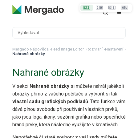
🇨🇿
🇬🇧
🇩🇪
🇭🇺
Mergado Nápověda
›
Feed Image Editor
›
Rozhraní
›
Nastavení
›
Nahrané obrázky
Nahrané obrázky
V sekci
Nahrané obrázky
si můžete nahrát jakékoli
obrázky přímo z vašeho počítače a vytvořit si tak
vlastní
sadu grafických podkladů
. Tato funkce vám
dává plnou svobodu při používání vlastních prvků,
jako jsou loga, ikony, sezónní grafika nebo specifické
brand prvky, která následně využijete v kreativách.
Nepotřebné či staré soubory z vaší sady můžete