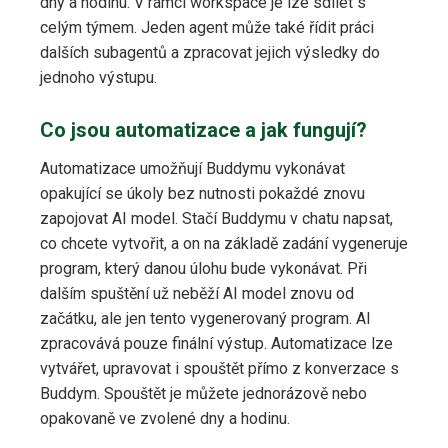
dny a hodinu. V rámci workspace je lze sdílet s
celým týmem. Jeden agent může také řídit práci
dalších subagentů a zpracovat jejich výsledky do
jednoho výstupu.
Co jsou automatizace a jak fungují?
Automatizace umožňují Buddymu vykonávat
opakující se úkoly bez nutnosti pokaždé znovu
zapojovat AI model. Stačí Buddymu v chatu napsat,
co chcete vytvořit, a on na základě zadání vygeneruje
program, který danou úlohu bude vykonávat. Při
dalším spuštění už neběží AI model znovu od
začátku, ale jen tento vygenerovaný program. AI
zpracovává pouze finální výstup. Automatizace lze
vytvářet, upravovat i spouštět přímo z konverzace s
Buddym. Spouštět je můžete jednorázově nebo
opakovaně ve zvolené dny a hodinu.