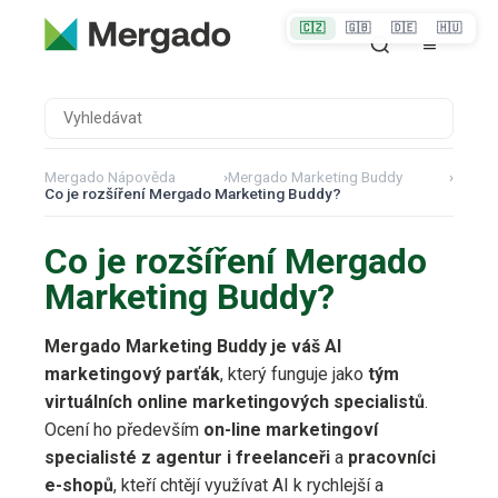
🇨🇿
🇬🇧
🇩🇪
🇭🇺
Mergado Nápověda
›
Mergado Marketing Buddy
›
Co je rozšíření Mergado Marketing Buddy?
Co je rozšíření Mergado
Marketing Buddy?
Mergado Marketing Buddy je váš AI
marketingový parťák
, který funguje jako
tým
virtuálních online marketingových specialistů
.
Ocení ho především
on-line marketingoví
specialisté z agentur i freelanceři
a
pracovníci
e-shopů
, kteří chtějí využívat AI k rychlejší a