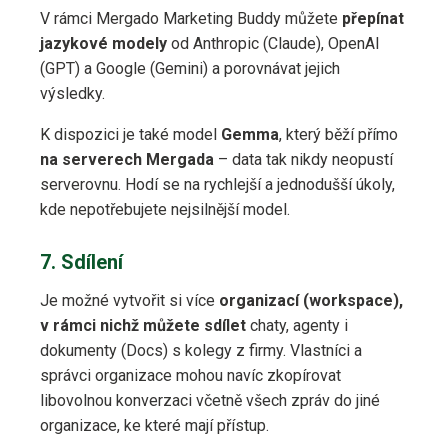
V rámci Mergado Marketing Buddy můžete
přepínat
jazykové modely
od Anthropic (Claude), OpenAI
(GPT) a Google (Gemini) a porovnávat jejich
výsledky.
K dispozici je také model
Gemma
, který běží přímo
na serverech Mergada
– data tak nikdy neopustí
serverovnu. Hodí se na rychlejší a jednodušší úkoly,
kde nepotřebujete nejsilnější model.
7. Sdílení
Je možné vytvořit si více
organizací (workspace),
v rámci nichž můžete sdílet
chaty, agenty i
dokumenty (Docs) s kolegy z firmy. Vlastníci a
správci organizace mohou navíc zkopírovat
libovolnou konverzaci včetně všech zpráv do jiné
organizace, ke které mají přístup.