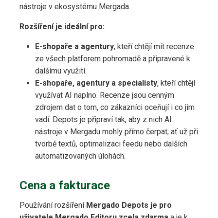
nástroje v ekosystému Mergada.
Rozšíření je ideální pro:
E-shopaře a agentury
, kteří chtějí mít recenze
ze všech platforem pohromadě a připravené k
dalšímu využití.
E-shopaře, agentury a specialisty
, kteří chtějí
využívat AI naplno. Recenze jsou cenným
zdrojem dat o tom, co zákazníci oceňují i co jim
vadí. Depots je připraví tak, aby z nich AI
nástroje v Mergadu mohly přímo čerpat, ať už při
tvorbě textů, optimalizaci feedu nebo dalších
automatizovaných úlohách.
Cena a fakturace
Používání rozšíření
Mergado Depots je pro
uživatele Mergado Editoru zcela zdarma
a je k