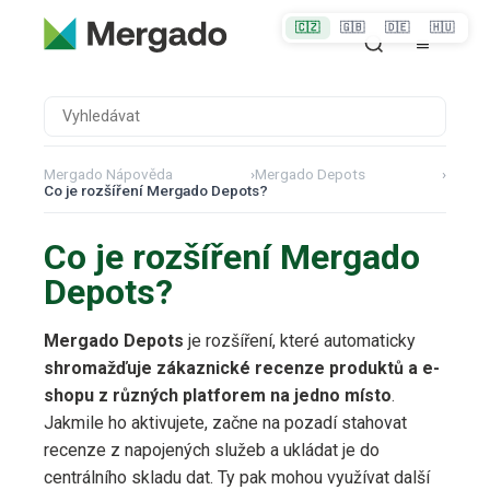
🇨🇿
🇬🇧
🇩🇪
🇭🇺
Mergado Nápověda
›
Mergado Depots
›
Co je rozšíření Mergado Depots?
Co je rozšíření Mergado
Depots?
Mergado Depots
je rozšíření, které automaticky
shromažďuje zákaznické recenze produktů a e-
shopu z různých platforem na jedno místo
.
Jakmile ho aktivujete, začne na pozadí stahovat
recenze z napojených služeb a ukládat je do
centrálního skladu dat. Ty pak mohou využívat další