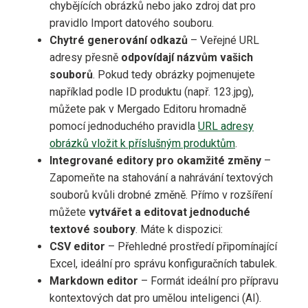
chybějících obrázků nebo jako zdroj dat pro
pravidlo Import datového souboru.
Chytré generování odkazů
– Veřejné URL
adresy přesně
odpovídají názvům vašich
souborů
. Pokud tedy obrázky pojmenujete
například podle ID produktu (např. 123.jpg),
můžete pak v Mergado Editoru hromadně
pomocí jednoduchého pravidla
URL adresy
obrázků vložit k příslušným produktům
.
Integrované editory pro okamžité změny
–
Zapomeňte na stahování a nahrávání textových
souborů kvůli drobné změně. Přímo v rozšíření
můžete
vytvářet a editovat jednoduché
textové soubory
. Máte k dispozici:
CSV editor
– Přehledné prostředí připomínající
Excel, ideální pro správu konfiguračních tabulek.
Markdown editor
– Formát ideální pro přípravu
kontextových dat pro umělou inteligenci (AI).