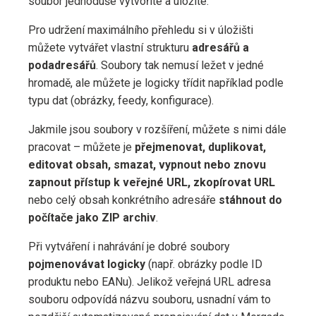
soubor jednoduše vytvoříte a uložíte.
Pro udržení maximálního přehledu si v úložišti
můžete vytvářet vlastní strukturu
adresářů a
podadresářů
. Soubory tak nemusí ležet v jedné
hromadě, ale můžete je logicky třídit například podle
typu dat (obrázky, feedy, konfigurace).
Jakmile jsou soubory v rozšíření, můžete s nimi dále
pracovat – můžete je
přejmenovat, duplikovat,
editovat obsah, smazat, vypnout nebo znovu
zapnout přístup k veřejné URL, zkopírovat URL
nebo celý obsah konkrétního adresáře
stáhnout do
počítače jako ZIP archiv
.
Při vytváření i nahrávání je dobré soubory
pojmenovávat logicky
(např. obrázky podle ID
produktu nebo EANu). Jelikož veřejná URL adresa
souboru odpovídá názvu souboru, usnadní vám to