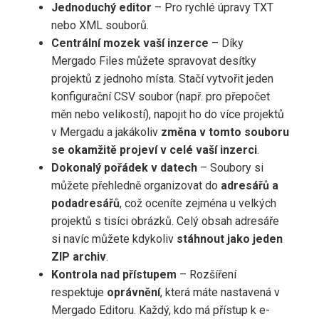
Jednoduchý editor
– Pro rychlé úpravy TXT
nebo XML souborů.
Centrální mozek vaší inzerce
– Díky
Mergado Files můžete spravovat desítky
projektů z jednoho místa. Stačí vytvořit jeden
konfigurační CSV soubor (např. pro přepočet
měn nebo velikostí), napojit ho do více projektů
v Mergadu a jakákoliv
změna v tomto souboru
se okamžitě projeví v celé vaší inzerci
.
Dokonalý pořádek v datech
– Soubory si
můžete přehledně organizovat do
adresářů a
podadresářů
, což oceníte zejména u velkých
projektů s tisíci obrázků. Celý obsah adresáře
si navíc můžete kdykoliv
stáhnout jako jeden
ZIP archiv
.
Kontrola nad přístupem
– Rozšíření
respektuje
oprávnění
, která máte nastavená v
Mergado Editoru. Každý, kdo má přístup k e-