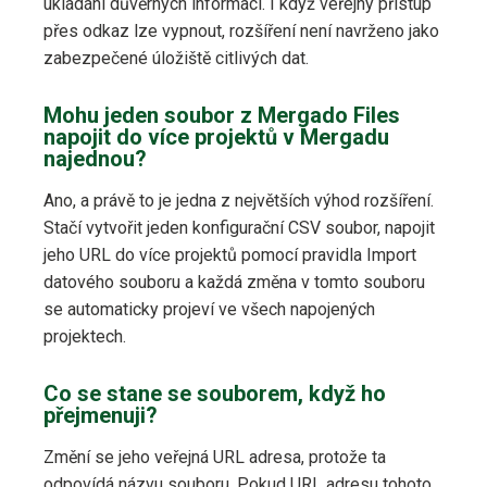
ukládání důvěrných informací. I když veřejný přístup
přes odkaz lze vypnout, rozšíření není navrženo jako
zabezpečené úložiště citlivých dat.
Mohu jeden soubor z Mergado Files
napojit do více projektů v Mergadu
najednou?
Ano, a právě to je jedna z největších výhod rozšíření.
Stačí vytvořit jeden konfigurační CSV soubor, napojit
jeho URL do více projektů pomocí pravidla Import
datového souboru a každá změna v tomto souboru
se automaticky projeví ve všech napojených
projektech.
Co se stane se souborem, když ho
přejmenuji?
Změní se jeho veřejná URL adresa, protože ta
odpovídá názvu souboru. Pokud URL adresu tohoto