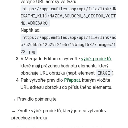
veřejné URL adresy ve tvaru
https://app.emfiles.app/api/file/link/UN
IKÁTNÍ_KLÍČ/NÁZEV_SOUBORU_S_CESTOU_VČET
NĚ_ADRESÁŘŮ
Například:
https://app.emfiles.app/api/file/link/ac
c7c2d6b2e42c29f21e5719b5agf587/images/1
23.jpg
V Mergado Editoru si vytvořte
výběr produktů
,
které mají prázdnou hodnotu elementu, který
obsahuje URL obrázku (např. element
IMAGE
).
Pak vytvořte pravidlo
Přepsat
, kterým vložíte
URL adresu obrázku do příslušného elementu.
→ Pravidlo pojmenujte.
→ Zvolte výběr produktů, který jste si vytvořili v
předchozím kroku