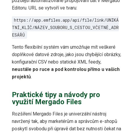
pozdější automatizované propojování dat v Mergado
Editoru. URL se vytvoří ve tvaru:
https://app.emfiles.app/api/file/link/UNIKÁ
TNÍ_KLÍČ/NÁZEV_SOUBORU_S_CESTOU_VČETNĚ_ADR
ESÁŘŮ
Tento flexibilní systém vám umožňuje mít veškeré
doplňkové datové zdroje, jako jsou chybějící obrázky,
konfigurační CSV nebo statické XML feedy,
neustále po ruce a pod kontrolou přímo u vašich
projektů
.
Praktické tipy a návody pro
využití Mergado Files
Rozšíření Mergado Files je univerzální nástroj
navržený tak, aby marketérům a správcům e-shopů
poskytl svobodu při úpravě dat bez nutnosti čekat na