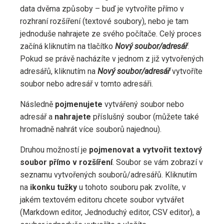
data dvěma způsoby – buď je vytvoříte přímo v
rozhraní rozšíření (textové soubory), nebo je tam
jednoduše nahrajete ze svého počítače. Celý proces
začíná kliknutím na tlačítko
Nový soubor/adresář
.
Pokud se právě nacházíte v jednom z již vytvořených
adresářů, kliknutím na
Nový soubor/adresář
vytvoříte
soubor nebo adresář v tomto adresáři.
Následně
pojmenujete
vytvářený soubor nebo
adresář a
nahrajete
příslušný soubor (můžete také
hromadně nahrát více souborů najednou).
Druhou možností je
pojmenovat a vytvořit textový
soubor přímo v rozšíření
. Soubor se vám zobrazí v
seznamu vytvořených souborů/adresářů. Kliknutím
na
ikonku tužky
u tohoto souboru pak zvolíte, v
jakém textovém editoru chcete soubor vytvářet
(Markdown editor, Jednoduchý editor, CSV editor), a