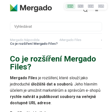
🇨🇿
🇬🇧
🇩🇪
🇭🇺
Mergado Nápověda
›
Mergado Files
›
Co je rozšíření Mergado Files?
Co je rozšíření Mergado
Files?
Mergado Files
je rozšíření, které slouží jako
jednoduché
úložiště dat a souborů
. Jeho hlavním
účelem je umožnit marketérům a správcům e-shopů
rychle nahrát a publikovat soubory na veřejně
dostupné URL adrese
.