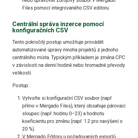
nebo upravovat zdrojový soubor v Mergado
Files pomocí integrovaného CSV editoru.
Centrální správa inzerce pomocí
konfiguračních CSV
Tento pokročilý postup umožňuje provádět
automatizované úpravy mnoha projektů z jednoho
centrálního místa. Typickým příkladem je změna CPC
v závislosti na denní hodině nebo hromadné převody
velikostí.
Postup:
Vytvořte si konfigurační CSV soubor (např.
přímo v Mergado Files), který obsahuje párovací
sloupec (např. hodinu 0–23) a hodnotu
koeficientu pro změnu (např. 1.2 pro navýšení o
20 %).
V Mergado Editoru u požadovaných exportů