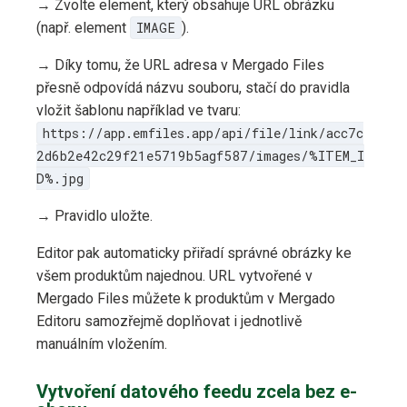
→ Zvolte element, který obsahuje URL obrázku
(např. element
IMAGE
).
→ Díky tomu, že URL adresa v Mergado Files
přesně odpovídá názvu souboru, stačí do pravidla
vložit šablonu například ve tvaru:
https://app.emfiles.app/api/file/link/acc7c
2d6b2e42c29f21e5719b5agf587/images/%ITEM_I
D%.jpg
→ Pravidlo uložte.
Editor pak automaticky přiřadí správné obrázky ke
všem produktům najednou. URL vytvořené v
Mergado Files můžete k produktům v Mergado
Editoru samozřejmě doplňovat i jednotlivě
manuálním vložením.
Vytvoření datového feedu zcela bez e-