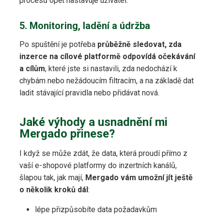
procesů opět nastavuje uživatel.
5. Monitoring, ladění a údržba
Po spuštění je potřeba
průběžně sledovat, zda
inzerce na cílové platformě odpovídá očekávání
a cílům
, které jste si nastavili, zda nedochází k
chybám nebo nežádoucím filtracím, a na základě dat
ladit stávající pravidla nebo přidávat nová.
Jaké výhody a usnadnění mi
Mergado přinese?
I když se může zdát, že data, která proudí přímo z
vaší e-shopové platformy do inzertních kanálů,
šlapou tak, jak mají,
Mergado vám umožní jít ještě
o několik kroků dál
:
lépe přizpůsobíte data požadavkům