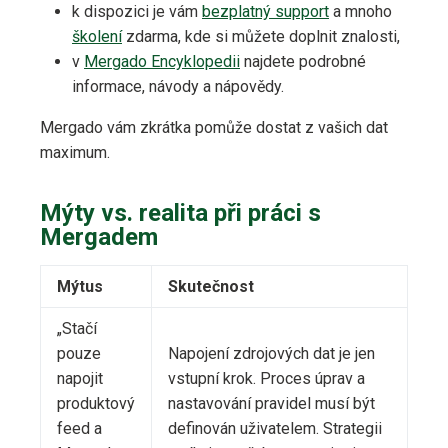
k dispozici je vám
bezplatný support
a mnoho
školení
zdarma, kde si můžete doplnit znalosti,
v
Mergado Encyklopedii
najdete podrobné
informace, návody a nápovědy.
Mergado vám zkrátka pomůže dostat z vašich dat
maximum.
Mýty vs. realita při práci s
Mergadem
Mýtus
Skutečnost
„Stačí
pouze
Napojení zdrojových dat je jen
napojit
vstupní krok. Proces úprav a
produktový
nastavování pravidel musí být
feed a
definován uživatelem. Strategii