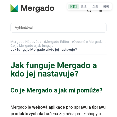
🇨🇿
🇬🇧
🇩🇪
🇭🇺
Mergado Nápověda
›
Mergado Editor
›
Obecně o Mergadu
›
Co je Mergado a jak funguje
›
Jak funguje Mergado a kdo jej nastavuje?
Jak funguje Mergado a
kdo jej nastavuje?
Co je Mergado a jak mi pomůže?
Mergado je
webová aplikace pro správu a úpravu
produktových dat
určená zejména pro e-shopy a