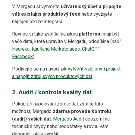
V Mergadu si vytvoříte
uživatelský účet a připojíte
váš existující produktový feed
nebo využijete
napojení skrze integraci.
Rovnou si také zvolíte, na jakou
platformu
mají být
vaše data, která upravíte v Mergadu, odesílána (např.
Heureka
,
Kaufland Marketplaces
,
ChatGPT
,
Facebook
).
Podívejte se na návod,
jak vytvořit svůj první projekt
a napojit zdroj svých produktových dat
.
2. Audit / kontrola kvality dat
Pokud při napojování zdroje dat zvolíte tuto
možnost, Mergado
zdarma provede kontrolu
(audit) vašich dat
.
Mergado Audit
upozorní na
technické chyby nebo nedostatky a rovnu vám
doporučí, jak je vyřešit.