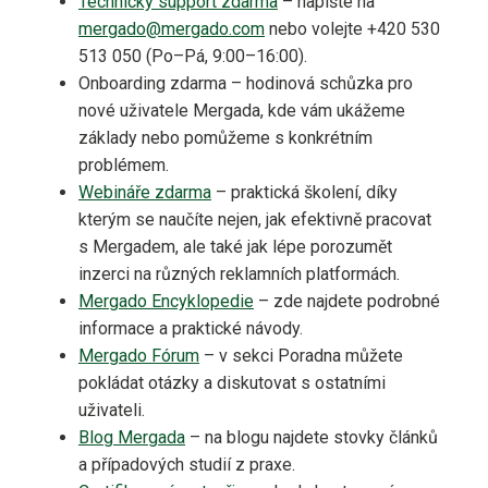
Technický support zdarma
– napište na
mergado@mergado.com
nebo volejte +420 530
513 050 (Po–Pá, 9:00–16:00).
Onboarding zdarma – hodinová schůzka pro
nové uživatele Mergada, kde vám ukážeme
základy nebo pomůžeme s konkrétním
problémem.
Webináře zdarma
– praktická školení, díky
kterým se naučíte nejen, jak efektivně pracovat
s Mergadem, ale také jak lépe porozumět
inzerci na různých reklamních platformách.
Mergado Encyklopedie
– zde najdete podrobné
informace a praktické návody.
Mergado Fórum
– v sekci Poradna můžete
pokládat otázky a diskutovat s ostatními
uživateli.
Blog Mergada
– na blogu najdete stovky článků
a případových studií z praxe.