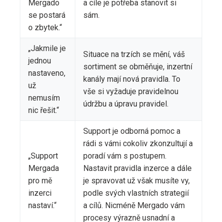
Mergado
a cíle je potřeba stanovit si
se postará
sám.
o zbytek.“
„Jakmile je
Situace na trzích se mění, váš
jednou
sortiment se obměňuje, inzertní
nastaveno,
kanály mají nová pravidla. To
už
vše si vyžaduje pravidelnou
nemusím
údržbu a úpravu pravidel.
nic řešit.“
Support je odborná pomoc a
rádi s vámi cokoliv zkonzultují a
„Support
poradí vám s postupem.
Mergada
Nastavit pravidla inzerce a dále
pro mě
je spravovat už však musíte vy,
inzerci
podle svých vlastních strategií
nastaví.“
a cílů. Nicméně Mergado vám
procesy výrazně usnadní a