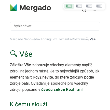
🇨🇿
🇬🇧
🇩🇪
🇭🇺
Mergado Nápověda
›
Bidding Fox Elements
›
Rozhraní
›
🔍 Vše
🔍 Vše
Záložka
Vše
zobrazuje všechny elementy napříč
zdroji na jednom místě. Je to nejrychlejší způsob, jak
element najít, když nevíte, do které záložky podle
zdroje patří. Ovládání je společné pro všechny
zdroje, popsané v
úvodu sekce Rozhraní
.
K čemu slouží