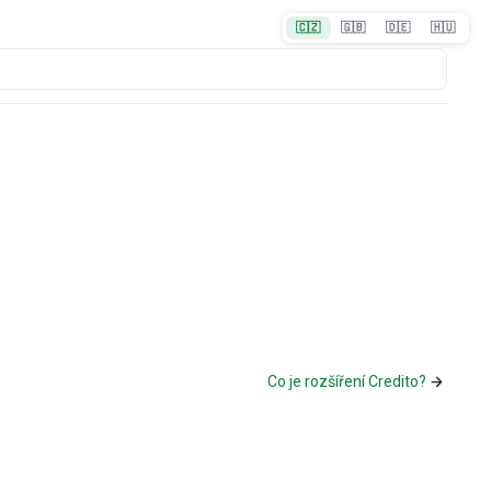
🇨🇿
🇬🇧
🇩🇪
🇭🇺
Co je rozšíření Credito?