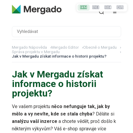
🇨🇿
🇬🇧
🇩🇪
🇭🇺
Mergado Nápověda
›
Mergado Editor
›
Obecně o Mergadu
›
Správa projektu v Mergadu
›
Jak v Mergadu získat informace o historii projektu?
Jak v Mergadu získat
informace o historii
projektu?
Ve vašem projektu
něco nefunguje tak, jak by
mělo a vy nevíte, kde se stala chyba
? Děláte si
analýzu vaší inzerce
a chcete vědět, proč došlo k
některým výkyvům? Váš e-shop spravuje více