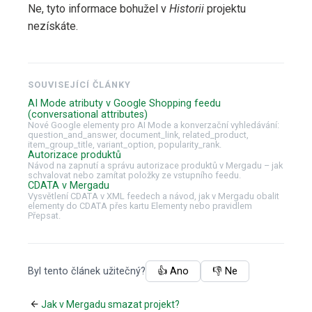
Ne, tyto informace bohužel v
Historii
projektu
nezískáte.
SOUVISEJÍCÍ ČLÁNKY
AI Mode atributy v Google Shopping feedu
(conversational attributes)
Nové Google elementy pro AI Mode a konverzační vyhledávání:
question_and_answer, document_link, related_product,
item_group_title, variant_option, popularity_rank.
Autorizace produktů
Návod na zapnutí a správu autorizace produktů v Mergadu – jak
schvalovat nebo zamítat položky ze vstupního feedu.
CDATA v Mergadu
Vysvětlení CDATA v XML feedech a návod, jak v Mergadu obalit
elementy do CDATA přes kartu Elementy nebo pravidlem
Přepsat.
Byl tento článek užitečný?
👍 Ano
👎 Ne
Jak v Mergadu smazat projekt?