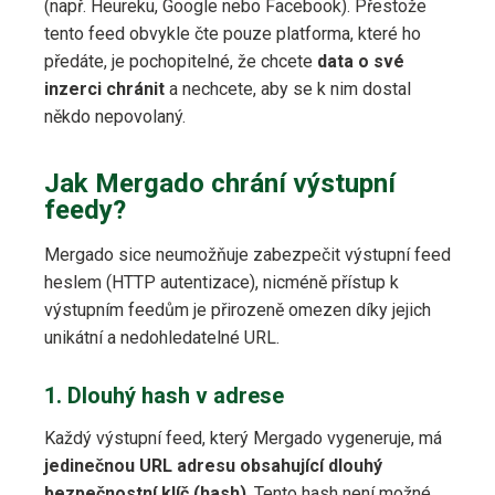
(např. Heureku, Google nebo Facebook). Přestože
tento feed obvykle čte pouze platforma, které ho
předáte, je pochopitelné, že chcete
data o své
inzerci chránit
a nechcete, aby se k nim dostal
někdo nepovolaný.
Jak Mergado chrání výstupní
feedy?
Mergado sice neumožňuje zabezpečit výstupní feed
heslem (HTTP autentizace), nicméně přístup k
výstupním feedům je přirozeně omezen díky jejich
unikátní a nedohledatelné URL.
1. Dlouhý hash v adrese
Každý výstupní feed, který Mergado vygeneruje, má
jedinečnou URL adresu obsahující dlouhý
bezpečnostní klíč (hash)
. Tento hash není možné