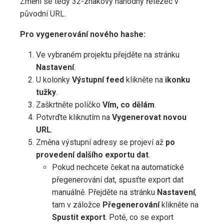
Změní se tedy 32-znakový náhodný řetězec v
původní URL.
Pro vygenerování nového hashe:
Ve vybraném projektu přejděte na stránku
Nastavení
.
U kolonky
Výstupní feed
klikněte na
ikonku
tužky
.
Zaškrtněte políčko
Vím, co dělám
.
Potvrďte kliknutím na
Vygenerovat novou
URL
.
Změna výstupní adresy se projeví až
po
provedení dalšího exportu dat
.
Pokud nechcete čekat na automatické
přegenerování dat, spusťte export dat
manuálně. Přejděte na stránku
Nastavení
,
tam v záložce
Přegenerování
klikněte na
Spustit export
. Poté, co se export