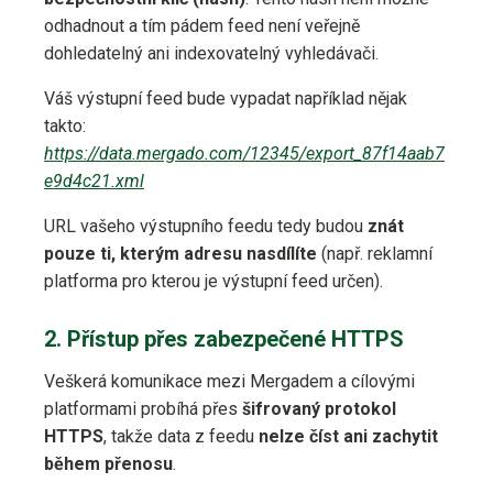
odhadnout a tím pádem feed není veřejně
dohledatelný ani indexovatelný vyhledávači.
Váš výstupní feed bude vypadat například nějak
takto:
https://data.mergado.com/12345/export_87f14aab7
e9d4c21.xml
URL vašeho výstupního feedu tedy budou
znát
pouze ti, kterým adresu nasdílíte
(např. reklamní
platforma pro kterou je výstupní feed určen).
2. Přístup přes zabezpečené HTTPS
Veškerá komunikace mezi Mergadem a cílovými
platformami probíhá přes
šifrovaný protokol
HTTPS
, takže data z feedu
nelze číst ani zachytit
během přenosu
.