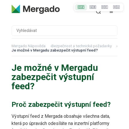
🇨🇿
🇬🇧
🇩🇪
🇭🇺
Mergado Nápověda
›
Bezpečnost a technické požadavky
›
Je možné v Mergadu zabezpečit výstupní feed?
Je možné v Mergadu
zabezpečit výstupní
feed?
Proč zabezpečit výstupní feed?
Výstupní feed z Mergada obsahuje všechna data,
která po úpravách odesíláte na inzertní platformy