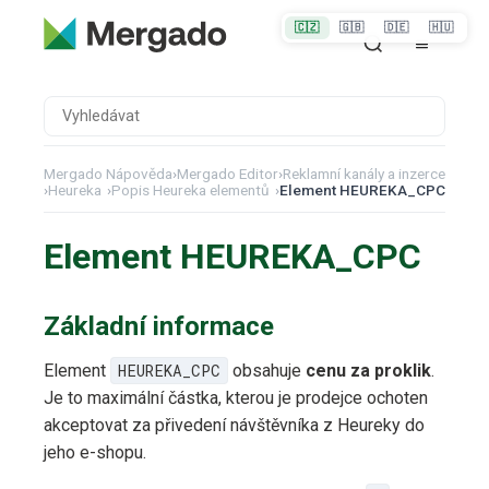
🇨🇿
🇬🇧
🇩🇪
🇭🇺
Mergado Nápověda
›
Mergado Editor
›
Reklamní kanály a inzerce
›
Heureka
›
Popis Heureka elementů
›
Element HEUREKA_CPC
Element HEUREKA_CPC
Základní informace
Element
HEUREKA_CPC
obsahuje
cenu za proklik
.
Je to maximální částka, kterou je prodejce ochoten
akceptovat za přivedení návštěvníka z Heureky do
jeho e-shopu.