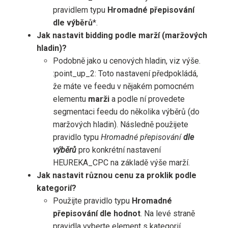
pravidlem typu
Hromadné přepisování
dle výběrů
*.
Jak nastavit bidding podle marží (maržových
hladin)?
Podobně jako u cenových hladin, viz výše.
:point_up_2: Toto nastavení předpokládá,
že máte ve feedu v nějakém pomocném
elementu
marži
a podle ní provedete
segmentaci feedu do několika výběrů (do
maržových hladin). Následně použijete
pravidlo typu
Hromadné přepisování
dle
výběrů
pro konkrétní nastavení
HEUREKA_CPC na základě výše marží.
Jak nastavit různou cenu za proklik podle
kategorií?
Použijte pravidlo typu
Hromadné
přepisování dle hodnot
. Na levé straně
pravidla vyberte element s kategorií,