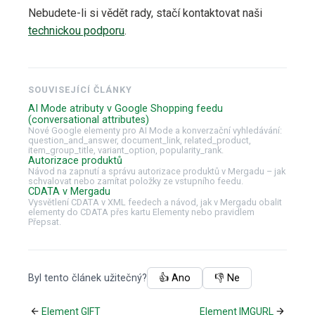
Nebudete-li si vědět rady, stačí kontaktovat naši
technickou podporu
.
SOUVISEJÍCÍ ČLÁNKY
AI Mode atributy v Google Shopping feedu
(conversational attributes)
Nové Google elementy pro AI Mode a konverzační vyhledávání:
question_and_answer, document_link, related_product,
item_group_title, variant_option, popularity_rank.
Autorizace produktů
Návod na zapnutí a správu autorizace produktů v Mergadu – jak
schvalovat nebo zamítat položky ze vstupního feedu.
CDATA v Mergadu
Vysvětlení CDATA v XML feedech a návod, jak v Mergadu obalit
elementy do CDATA přes kartu Elementy nebo pravidlem
Přepsat.
Byl tento článek užitečný?
👍 Ano
👎 Ne
Element GIFT
Element IMGURL