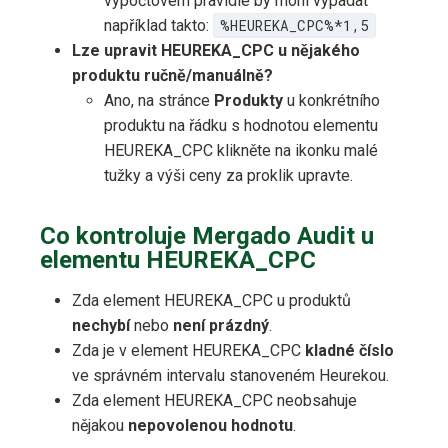
výpočtovém pravidle by mohl vypadat
například takto:
%HEUREKA_CPC%*1,5
Lze upravit HEUREKA_CPC u nějakého
produktu ručně/manuálně?
Ano, na stránce
Produkty
u konkrétního
produktu na řádku s hodnotou elementu
HEUREKA_CPC klikněte na ikonku malé
tužky a výši ceny za proklik upravte.
Co kontroluje Mergado Audit u
elementu HEUREKA_CPC
Zda element HEUREKA_CPC u produktů
nechybí
nebo
není prázdný
.
Zda je v element HEUREKA_CPC
kladné číslo
ve správném intervalu stanoveném Heurekou.
Zda element HEUREKA_CPC neobsahuje
nějakou
nepovolenou hodnotu
.