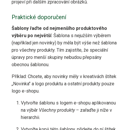
projeví při dalším zpracování obrázků.
Praktické doporučení
Šablony řaďte od nejmenšího produktového
výběru po největší
. Šablona s nejužším výběrem
(například jen novinky) by měla být výše než šablona
pro všechny produkty. Tím zajistíte, že speciální
úpravy pro menší skupiny nebudou přepsány
obecnou šablonou.
Příklad: Chcete, aby novinky měly v kreativách štítek
„Novinka" a logo produktu a ostatní produkty pouze
logo e-shopu.
Vytvořte šablonu s logem e-shopu aplikovanou
na výběr
Všechny produkty
– zařaďte ji níže v
hierarchii.
Vytvořte kopii této šablony, přidejte do ní štítek