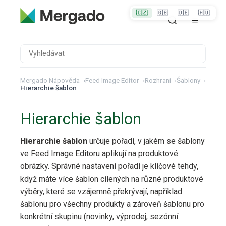
🇨🇿
🇬🇧
🇩🇪
🇭🇺
Mergado Nápověda
›
Feed Image Editor
›
Rozhraní
›
Šablony
›
Hierarchie šablon
Hierarchie šablon
Hierarchie šablon
určuje pořadí, v jakém se šablony
ve Feed Image Editoru aplikují na produktové
obrázky. Správné nastavení pořadí je klíčové tehdy,
když máte více šablon cílených na různé produktové
výběry, které se vzájemně překrývají, například
šablonu pro všechny produkty a zároveň šablonu pro
konkrétní skupinu (novinky, výprodej, sezónní