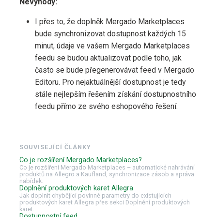
Nevýhody:
I přes to, že doplněk Mergado Marketplaces
bude synchronizovat dostupnost každých 15
minut, údaje ve vašem Mergado Marketplaces
feedu se budou aktualizovat podle toho, jak
často se bude přegenerovávat feed v Mergado
Editoru. Pro nejaktuálnější dostupnost je tedy
stále nejlepším řešením získání dostupnostního
feedu přímo ze svého eshopového řešení.
SOUVISEJÍCÍ ČLÁNKY
Co je rozšíření Mergado Marketplaces?
Co je rozšíření Mergado Marketplaces – automatické nahrávání
produktů na Allegro a Kaufland, synchronizace zásob a správa
nabídek.
Doplnění produktových karet Allegra
Jak doplnit chybějící povinné parametry do existujících
produktových karet Allegra přes sekci Doplnění produktových
karet.
Dostupnostní feed