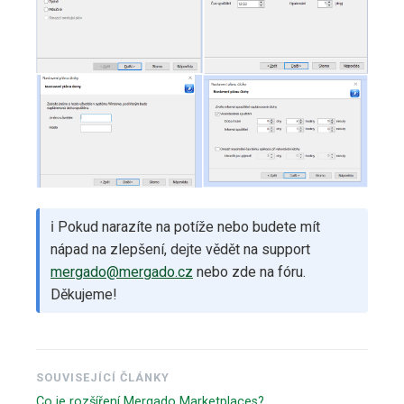
ℹ️ Pokud narazíte na potíže nebo budete mít
nápad na zlepšení, dejte vědět na support
mergado@mergado.cz
nebo zde na fóru.
Děkujeme!
SOUVISEJÍCÍ ČLÁNKY
Co je rozšíření Mergado Marketplaces?