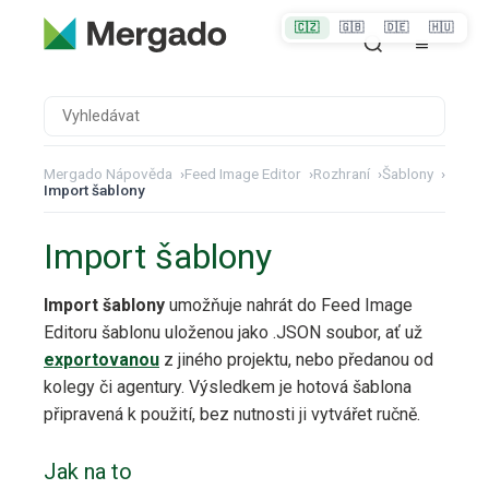
🇨🇿
🇬🇧
🇩🇪
🇭🇺
Mergado Nápověda
›
Feed Image Editor
›
Rozhraní
›
Šablony
›
Import šablony
Import šablony
Import šablony
umožňuje nahrát do Feed Image
Editoru šablonu uloženou jako .JSON soubor, ať už
exportovanou
z jiného projektu, nebo předanou od
kolegy či agentury. Výsledkem je hotová šablona
připravená k použití, bez nutnosti ji vytvářet ručně.
Jak na to