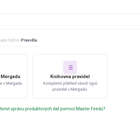
ado Editor
›
Pravidla
v Mergadu
Knihovna pravidel
 je v Mergadu
Kompletní přehled všech typů
pravidel v Mergadu.
tivnit správu produktových dat pomocí Master Feedu?