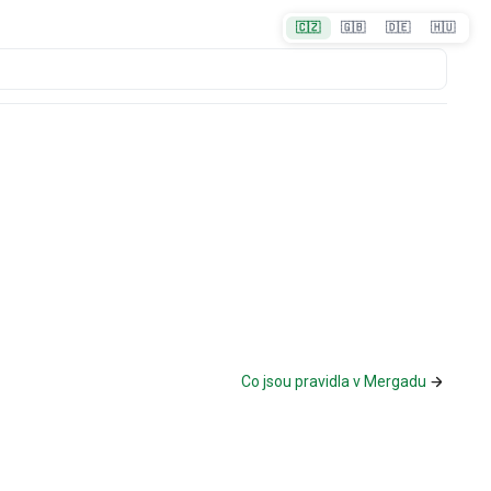
🇨🇿
🇬🇧
🇩🇪
🇭🇺
Co jsou pravidla v Mergadu