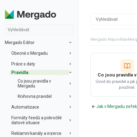
Mergado Nápověda
›
Merg
Mergado Editor
Obecně o Mergadu
Práce s daty
Pravidla
Co jsou pravidla 
Co jsou pravidla v
Úvod do pravidel a jak
Mergadu
používat.
Knihovna pravidel
Jak v Mergadu zefek
Automatizace
Formáty feedů a pokročilé
datové situace
Reklamní kanály a inzerce