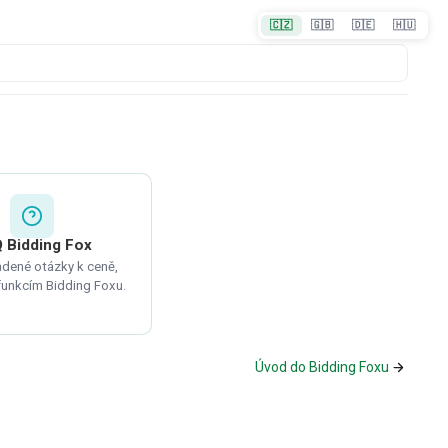
🇨🇿
🇬🇧
🇩🇪
🇭🇺
 Bidding Fox
adené otázky k ceně,
 funkcím Bidding Foxu.
Úvod do Bidding Foxu