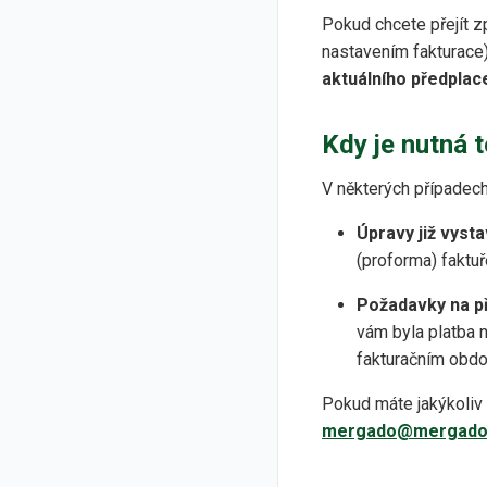
Pokud chcete přejít zp
nastavením fakturace).
aktuálního předplac
Kdy je nutná 
V některých případech
Úpravy již vyst
(proforma) faktuř
Požadavky na př
vám byla platba n
fakturačním obdo
Pokud máte jakýkoliv 
mergado@mergado