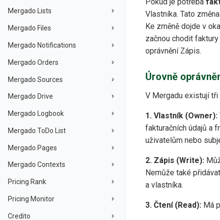
Pokud je potřeba
fak
Mergado Lists
Vlastníka. Tato změna
Ke změně dojde v okam
Mergado Files
začnou chodit faktury
Mergado Notifications
oprávnění Zápis.
Mergado Orders
Úrovně oprávně
Mergado Sources
V Mergadu existují tři
Mergado Drive
Mergado Logbook
1. Vlastník (Owner):
fakturačních údajů a 
Mergado ToDo List
uživatelům nebo subj
Mergado Pages
2. Zápis (Write):
Může
Mergado Contexts
Nemůže také přidávat 
Pricing Rank
a vlastníka.
Pricing Monitor
3. Čtení (Read):
Má př
Credito