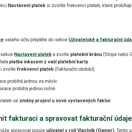
ekci
Nastavení plateb
si zvolíte frekvenci plateb, které probíhaj
ce
vašeho účtu přejděte do sekce
Uživatelské a fakturační úda
o sekce
Nastavení plateb
a zvolte
platební bránu
(Stripe nebo G
íhala
platba inkasem z vaší platební karty
.
si zvolte
frekvenci plateb
(Fakturační období):
ace probíhá jednou za měsíc
urace probíhá jednou ročně
plateb se
změny projeví u nově vystavených faktur
.
t fakturaci a spravovat fakturační údaje
 může spravovat pouze
uživatel s rolí Vlastník (Owner)
. Tento 