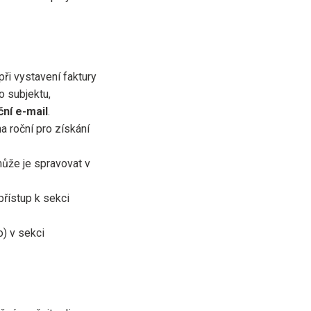
při vystavení faktury
o subjektu,
ční e-mail
.
a roční pro získání
může je spravovat v
přístup k sekci
) v sekci