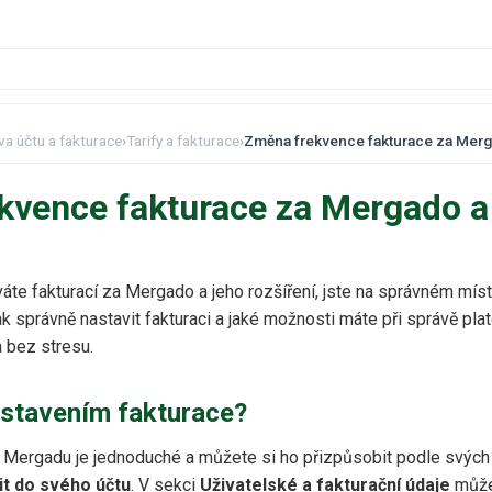
va účtu a fakturace
›
Tarify a fakturace
›
Změna frekvence fakturace za Merga
kvence fakturace za Mergado a
te fakturací za Mergado a jeho rozšíření, jste na správném mís
 správně nastavit fakturaci a jaké možnosti máte při správě pl
 bez stresu.
astavením fakturace?
v Mergadu je jednoduché a můžete si ho přizpůsobit podle svých
sit do svého účtu
. V sekci
Uživatelské a fakturační údaje
může