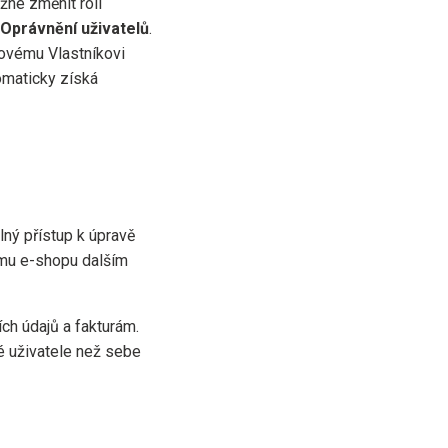
ožné změnit roli
Oprávnění uživatelů
.
Novému Vlastníkovi
tomaticky získá
lný přístup k úpravě
ému e-shopu dalším
ch údajů a fakturám.
é uživatele než sebe