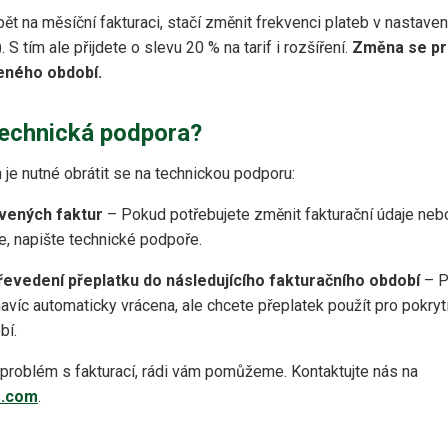
ět na měsíční fakturaci, stačí změnit frekvenci plateb v nastavení
 S tím ale přijdete o slevu 20 % na tarif i rozšíření.
Změna se pro
eného období.
technická podpora?
 je nutné obrátit se na technickou podporu:
avených faktur
– Pokud potřebujete změnit fakturační údaje neb
e, napište technické podpoře.
evedení přeplatku do následujícího fakturačního období
– P
avíc automaticky vrácena, ale chcete přeplatek použít pro pokrytí
bí.
problém s fakturací, rádi vám pomůžeme. Kontaktujte nás na
.com
.