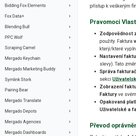
přístup k veškerým fi
Bidding Fox Elements
Fox Data+
Pravomoci Vlastn
Blending Bull
Zodpovědnost z
PPC Wolf
použity. Faktura
v
Scraping Camel
který/které vypln
Nastavení faktu
Mergado Keychain
slevy). Tato změ
Mergado Marketing Buddy
Správa fakturač
sekci
Uživatelsk
Symlink Stork
Zobrazení faktu
Pairing Bear
Faktury
ve svém 
Mergado Translate
Opakovaná plat
Uživatelské a f
Mergado Depots
Mergado Agencies
Převod oprávněn
Mergado Dashboards