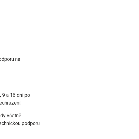
podporu na
 9 a 16 dní po
euhrazení.
edy včetně
 technickou podporu