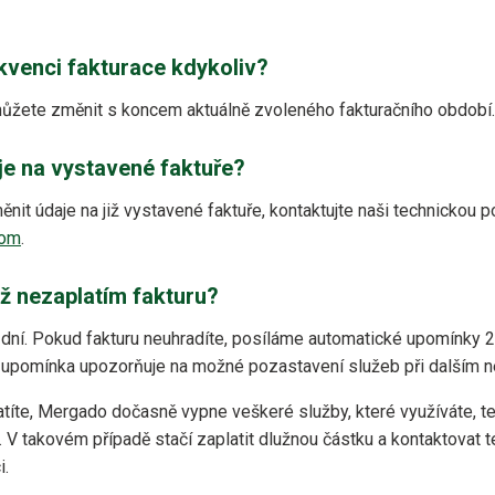
kvenci fakturace kdykoliv?
můžete změnit s koncem aktuálně zvoleného fakturačního období.
e na vystavené faktuře?
nit údaje na již vystavené faktuře, kontaktujte naši technickou 
com
.
ž nezaplatím fakturu?
0 dní. Pokud fakturu neuhradíte, posíláme automatické upomínky 2,
í upomínka upozorňuje na možné pozastavení služeb při dalším n
títe, Mergado dočasně vypne veškeré služby, které využíváte, t
. V takovém případě stačí zaplatit dlužnou částku a kontaktovat
i.