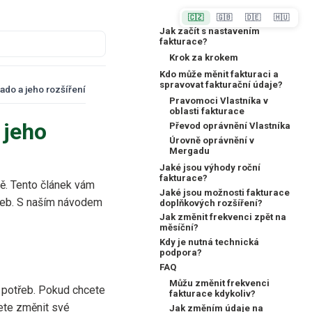
🇨🇿
🇬🇧
🇩🇪
🇭🇺
Jak začít s nastavením
fakturace?
Krok za krokem
Kdo může měnit fakturaci a
spravovat fakturační údaje?
do a jeho rozšíření
Pravomoci Vlastníka v
oblasti fakturace
 jeho
Převod oprávnění Vlastníka
Úrovně oprávnění v
Mergadu
Jaké jsou výhody roční
fakturace?
tě. Tento článek vám
Jaké jsou možnosti fakturace
ateb. S naším návodem
doplňkových rozšíření?
Jak změnit frekvenci zpět na
měsíční?
Kdy je nutná technická
podpora?
FAQ
Můžu změnit frekvenci
 potřeb. Pokud chcete
fakturace kdykoliv?
te změnit své
Jak změním údaje na