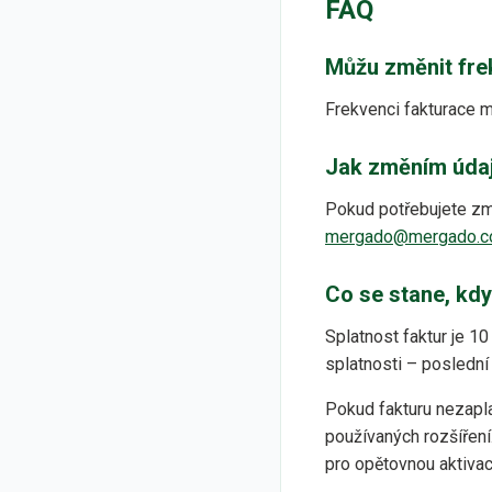
FAQ
Můžu změnit fre
Frekvenci fakturace 
Jak změním údaj
Pokud potřebujete změ
mergado@mergado.
Co se stane, kdy
Splatnost faktur je 1
splatnosti – posledn
Pokud fakturu nezapla
používaných rozšíření
pro opětovnou aktivac