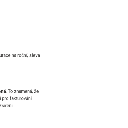
urace na roční, sleva
ená
. To znamená, že
i pro fakturování
šíření.