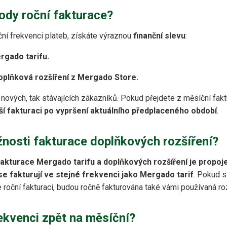
ody roční fakturace?
ční frekvenci plateb, získáte výraznou
finanční slevu
:
rgado tarifu.
oplňková rozšíření z Mergado Store.
 nových, tak stávajících zákazníků. Pokud přejdete z měsíční fakt
ižší fakturaci po vypršení aktuálního předplaceného období
.
nosti fakturace doplňkových rozšíření?
fakturace Mergado tarifu a doplňkových rozšíření je propoj
se fakturují ve stejné frekvenci jako Mergado tarif
. Pokud s
 roční fakturaci, budou ročně fakturována také vámi používaná roz
ekvenci zpět na měsíční?