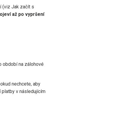
 (viz Jak začít s
jeví až po vypršení
o období na zálohové
okud nechcete, aby
 platby v následujícím