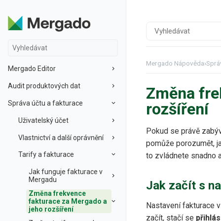
Mergado Nápověda
›
Sprá
Mergado Editor
Audit produktových dat
Změna fre
Správa účtu a fakturace
rozšíření
Uživatelský účet
Pokud se právě zabývá
Vlastnictví a další oprávnění
pomůže porozumět, jak
Tarify a fakturace
to zvládnete snadno a
Jak funguje fakturace v
Mergadu
Jak začít s n
Změna frekvence
fakturace za Mergado a
Nastavení fakturace 
jeho rozšíření
začít, stačí se
přihlá