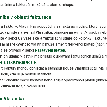
nančním a fakturačním záležitostem e-shopu.
íka v oblasti fakturace
a faktury:
Vlastník je odpovědný za fakturační údaje, které jsou 
ždy přijde na e-mail Vlastníka
, případně na e-mail/y osoby neb
íte v sekci
Uživatelské a fakturační údaje
do kolonky
Faktura
rační frekvence:
Vlastník může změnit frekvenci plateb (např. n
na se provádí v sekci
Nastavení plateb
.
ních údajů:
Vlastník má přístup k úpravám fakturačních údajů a 
é a fakturační údaje
.
r:
Faktury mohou dohledat a stáhnout pouze Vlastníci účtu. Mají 
účtu, kde si je mohou stáhnout.
ba:
Vlastník může nastavit nebo zrušit opakovanou platbu (inkaso
akturační údaje
svého účtu.
í Vlastníka