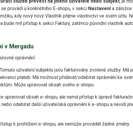
turaci služeb převést na jiného uživatele nebo subjekt
, je m
 se provádí u konkrétního E-shopu, v sekci
Nastavení
a záložce
žiku, kdy nový nový Vlastník přijme vlastnictví ve svém účtu. 
 a bude mít přístup k sekci Faktury, zatímco původní vlastník au
ní v Mergadu
 úrovně oprávnění:
Tomuto uživateli/subjektu jsou fakturovány zvolené služby. Má p
frekvenci plateb. Má možnost přidávat/odebírat oprávnění ke sv
ektům. Může upravovat obsah svého e-shopu.
 upravovat obsah e-shopu, ale nemá přístup k úpravě fakturační
nebo odebírat další uživatelská oprávnění k e-shopu a nevidí jin
ístup k prohlížení e-shopu, ale nemůže provádět žádné změny.