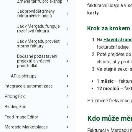
Změna tarifu pro e-shop
fakturační údaje a v s
Jak provádět změny
karty
.
fakturačních údajů
Jak v Mergadu funguje
Krok za krokem
rozdílová faktura
Na
Hlavní strán
Jak v Mergadu provést
storno faktury
fakturační údaje.
Poté přejděte d
Dočasné pozastavení
projektů a vrácení
chcete, aby prob
prostředků
Ve stejné sekci 
API a přístupy
1 měsíc
– faktur
Integrace a automatizace
12 měsíců
– fakt
Pricing Fox
Při změně frekvence 
Bidding Fox
Kdo může měni
Feed Image Editor
Mergado Marketplaces
Fakturaci v Mergadu