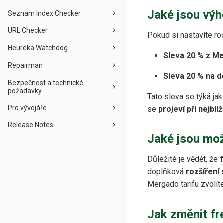
Jaké jsou výh
Seznam Index Checker
URL Checker
Pokud si nastavíte ro
Heureka Watchdog
Sleva 20 % z Me
Repairman
Sleva 20 % na d
Bezpečnost a technické
požadavky
Tato sleva se týká jak
Pro vývojáře
se
projeví při nejbl
Release Notes
Jaké jsou mož
Důležité je vědět, že
doplňková
rozšíření 
Mergado tarifu zvolíte
Jak změnit fr