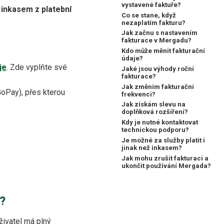
vystavené faktuře?
í
inkasem z platební
Co se stane, když
nezaplatím fakturu?
Jak začnu s nastavením
fakturace v Mergadu?
Kdo může měnit fakturační
údaje?
je
. Zde vyplňte své
Jaké jsou výhody roční
fakturace?
Jak změním fakturační
oPay), přes kterou
frekvenci?
Jak získám slevu na
doplňková rozšíření?
Kdy je nutné kontaktovat
technickou podporu?
Je možné za služby platit i
jinak než inkasem?
Jak mohu zrušit fakturaci a
ukončit používání Mergada?
?
uživatel má plný