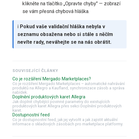
klikněte na tlačítko „Opravte chyby" — zobrazí
se vám přesná chybová hláška.
ℹ️
Pokud vaše validační hláška nebyla v
seznamu obsažena nebo si stále s něčím
nevíte rady, neváhejte se na nás obrátit.
SOUVISEJÍCÍ ČLÁNKY
Co je rozšíření Mergado Marketplaces?
Co je rozšíření Mergado Marketplaces – automatické nahrávání
produktů na Allegro a Kaufland, synchronizace zásob a správa
nabídek.
Doplnění produktových karet Allegra
Jak doplnit chybějící povinné parametry do existujících
produktových karet Allegra přes sekci Doplnění produktových
karet.
Dostupnostní feed
Co je dostupnostní feed, jak jej vytvořit a jak zajistit aktuální
informace o skladových zásobách pro marketplace platformy.