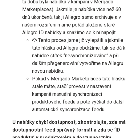
tu dobu byla nabídka v kampani v Mergado
Marketplaces). Jakmile je nabídka více než 60
dnů ukončená, tak ji Allegro samo archivuje a v
našem rozšíření máme pořád uložené staré
Allegro ID nabídky a snažíme se k ní napojit.
💡 Tento proces jsme již vylepšili a jakmile
tuto hlášku od Allegra obdržíme, tak se dá k
nabídce štítek “nesynchronizováno” a při
dalším přegenerování vytvoříme na Allegru
novou nabídku.
Pokud v Mergado Marketplaces tuto hlášku
stále máte, stačí provést v nastavení
kampaně manuální synchronizaci
produktového feedu a poté vyčkat do další
automatické synchronizace feedu.
U nabídky chybí dostupnost, zkontrolujte, zda má
dostupnostní feed správný formát a zda se ‘ID
produktu’ v produktovém a dostupnostním