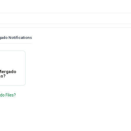
ado Notifications
 Mergado
ns?
do Files?