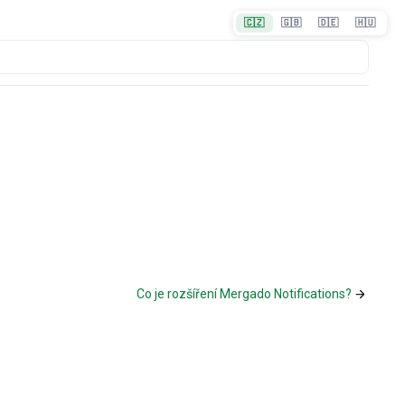
🇨🇿
🇬🇧
🇩🇪
🇭🇺
Co je rozšíření Mergado Notifications?