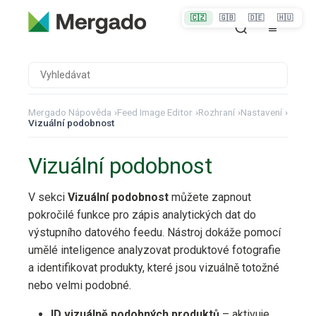
🇨🇿
🇬🇧
🇩🇪
🇭🇺
Mergado Nápověda
›
Feed Image Editor
›
Rozhraní
›
Nastavení
›
Vizuální podobnost
Vizuální podobnost
V sekci
Vizuální podobnost
můžete zapnout
pokročilé funkce pro zápis analytických dat do
výstupního datového feedu. Nástroj dokáže pomocí
umělé inteligence analyzovat produktové fotografie
a identifikovat produkty, které jsou vizuálně totožné
nebo velmi podobné.
ID vizuálně podobných produktů
– aktivuje