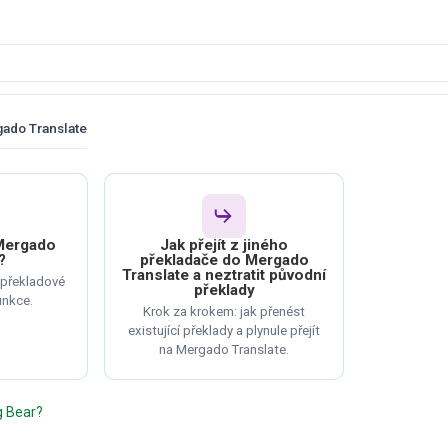
ado Translate
 Mergado
Jak přejít z jiného
?
překladače do Mergado
Translate a neztratit původní
, překladové
překlady
unkce.
Krok za krokem: jak přenést
existující překlady a plynule přejít
na Mergado Translate.
ng Bear?