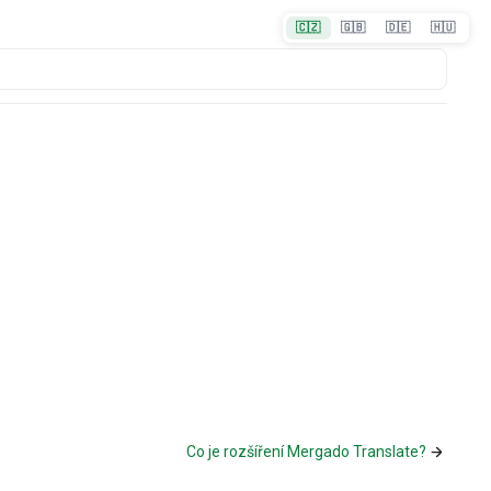
🇨🇿
🇬🇧
🇩🇪
🇭🇺
Co je rozšíření Mergado Translate?