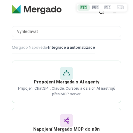
🇨🇿
🇬🇧
🇩🇪
🇭🇺
Mergado Nápověda
›
Integrace a automatizace
Propojení Mergada s AI agenty
Připojení ChatGPT, Claude, Cursoru a dalších AI nástrojů
přes MCP server.
Napojení Mergado MCP do n8n