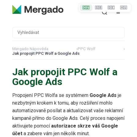
🇨🇿
🇬🇧
🇩🇪
🇭🇺
Mergado Nápověda
›
PPC Wolf
›
Jak propojit PPC Wolf a Google Ads
Jak propojit PPC Wolf a
Google Ads
Propojení PPC Wolfa se systémem
Google Ads
je
nezbytným krokem k tomu, aby rozšíření mohlo
automatizovaně posílat a aktualizovat vaše reklamní
kampaně přímo do Google Ads. Celý proces napojení
aktivujete pomocí
autorizace skrze váš Google
účet
a zabere vám jen několik minut.