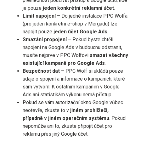
přehlednost používat přístup k Google účtu, kde
je pouze
jeden konkrétní reklamní účet
.
Limit napojení
– Do jedné instalace PPC Wolfa
(pro jeden konkrétní e-shop v Mergadu) lze
napojit pouze
jeden účet Google Ads
.
Smazání propojení
– Pokud byste chtěli
napojení na Google Ads v budoucnu odstranit,
musíte nejprve v PPC Wolfovi
smazat všechny
existující kampaně pro Google Ads
.
Bezpečnost dat
– PPC Wolf si ukládá pouze
údaje o spojení a informace o kampaních, které
sám vytvořil. K ostatním kampaním v Google
Ads ani statistikám výkonu nemá přístup.
Pokud se vám autorizační okno Google vůbec
neotevře, zkuste to v
jiném prohlížeči,
případně v jiném operačním systému
. Pokud
nepomůže ani to, zkuste připojit účet pro
reklamu přes jiný Google účet.