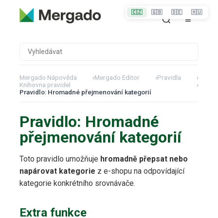
🇨🇿
🇬🇧
🇩🇪
🇭🇺
Mergado Nápověda
›
Mergado Editor
›
Pravidla
›
Knihovna pravidel
›
Pravidlo: Hromadné přejmenování kategorií
Pravidlo: Hromadné
přejmenování kategorií
Toto pravidlo umožňuje
hromadně přepsat nebo
napárovat kategorie
z e-shopu na odpovídající
kategorie konkrétního srovnávače.
Extra funkce