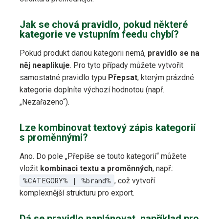
Jak se chová pravidlo, pokud některé
kategorie ve vstupním feedu chybí?
Pokud produkt danou kategorii nemá,
pravidlo se na
něj neaplikuje
. Pro tyto případy můžete vytvořit
samostatné pravidlo typu
Přepsat
, kterým prázdné
kategorie doplníte výchozí hodnotou (např.
„Nezařazeno“).
Lze kombinovat textový zápis kategorií
s proměnnými?
Ano. Do pole „Přepíše se touto kategorií“ můžete
vložit
kombinaci textu a proměnných
, např.:
%CATEGORY% | %brand%
, což vytvoří
komplexnější strukturu pro export.
Dá se pravidlo naplánovat, například pro