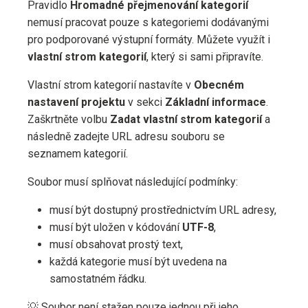
Pravidlo
Hromadné přejmenování kategorií
nemusí pracovat pouze s kategoriemi dodávanými
pro podporované výstupní formáty. Můžete využít i
vlastní strom kategorií
, který si sami připravíte.
Vlastní strom kategorií nastavíte v
Obecném
nastavení projektu
v sekci
Základní informace
.
Zaškrtněte volbu
Zadat vlastní strom kategorií
a
následně zadejte URL adresu souboru se
seznamem kategorií.
Soubor musí splňovat následující podmínky:
musí být dostupný prostřednictvím URL adresy,
musí být uložen v kódování
UTF-8
,
musí obsahovat prostý text,
každá kategorie musí být uvedena na
samostatném řádku.
💡 Soubor není stažen pouze jednou při jeho