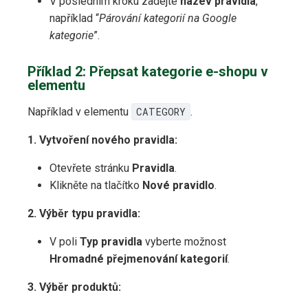
V posledním kroku zadejte
název pravidla
,
například “
Párování kategorií na Google
kategorie
”.
Příklad 2: Přepsat kategorie e-shopu v
elementu
Například v elementu
CATEGORY
.
1. Vytvoření nového pravidla:
Otevřete stránku
Pravidla
.
Klikněte na tlačítko
Nové pravidlo
.
2. Výběr typu pravidla:
V poli
Typ pravidla
vyberte možnost
Hromadné přejmenování kategorií
.
3. Výběr produktů: