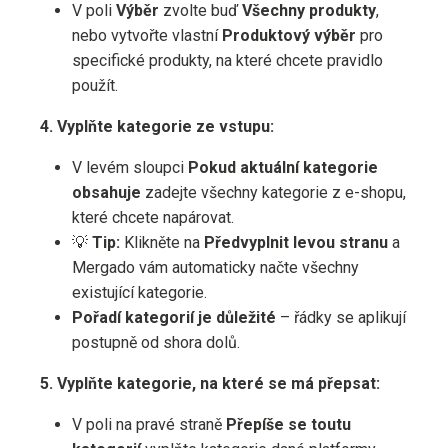
V poli
Výběr
zvolte buď
Všechny produkty
,
nebo vytvořte vlastní
Produktový výběr
pro
specifické produkty, na které chcete pravidlo
použít.
4. Vyplňte kategorie ze vstupu:
V levém sloupci
Pokud aktuální kategorie
obsahuje
zadejte všechny kategorie z e-shopu,
které chcete napárovat.
💡
Tip:
Klikněte na
Předvyplnit levou stranu
a
Mergado vám automaticky načte všechny
existující kategorie.
Pořadí kategorií je důležité
– řádky se aplikují
postupně od shora dolů.
5. Vyplňte kategorie, na které se má přepsat:
V poli na pravé straně
Přepíše se toutu