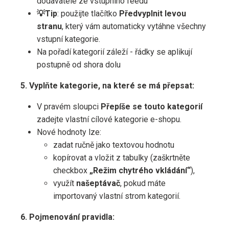
dodavatele ze vstupního feedu
💡Tip
: použijte tlačítko
Předvyplnit levou
stranu
, který vám automaticky vytáhne všechny
vstupní kategorie.
Na pořadí kategorií záleží - řádky se aplikují
postupně od shora dolu
5. Vyplňte kategorie, na které se má přepsat:
V pravém sloupci
Přepíše se touto kategorií
zadejte vlastní cílové kategorie e-shopu.
Nové hodnoty lze:
zadat ručně jako textovou hodnotu
kopírovat a vložit z tabulky (zaškrtněte
checkbox
„Režim chytrého vkládání“
),
využít
našeptávač
, pokud máte
importovaný vlastní strom kategorií.
6. Pojmenování pravidla: