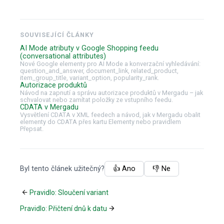
SOUVISEJÍCÍ ČLÁNKY
AI Mode atributy v Google Shopping feedu
(conversational attributes)
Nové Google elementy pro AI Mode a konverzační vyhledávání:
question_and_answer, document_link, related_product,
item_group_title, variant_option, popularity_rank.
Autorizace produktů
Návod na zapnutí a správu autorizace produktů v Mergadu – jak
schvalovat nebo zamítat položky ze vstupního feedu.
CDATA v Mergadu
Vysvětlení CDATA v XML feedech a návod, jak v Mergadu obalit
elementy do CDATA přes kartu Elementy nebo pravidlem
Přepsat.
Byl tento článek užitečný?
👍 Ano
👎 Ne
Pravidlo: Sloučení variant
Pravidlo: Přičtení dnů k datu