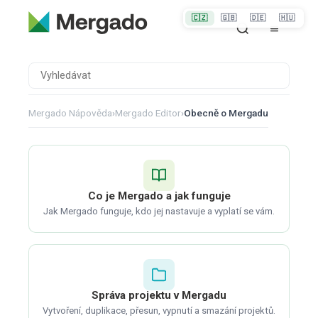
🇨🇿
🇬🇧
🇩🇪
🇭🇺
Mergado Nápověda
›
Mergado Editor
›
Obecně o Mergadu
Co je Mergado a jak funguje
Jak Mergado funguje, kdo jej nastavuje a vyplatí se vám.
Správa projektu v Mergadu
Vytvoření, duplikace, přesun, vypnutí a smazání projektů.