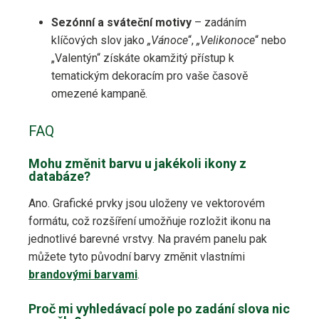
Sezónní a sváteční motivy
– zadáním
klíčových slov jako
„Vánoce
“,
„Velikonoce
“ nebo
„Valentýn“ získáte okamžitý přístup k
tematickým dekoracím pro vaše časově
omezené kampaně.
FAQ
Mohu změnit barvu u jakékoli ikony z
databáze?
Ano. Grafické prvky jsou uloženy ve vektorovém
formátu, což rozšíření umožňuje rozložit ikonu na
jednotlivé barevné vrstvy. Na pravém panelu pak
můžete tyto původní barvy změnit vlastními
brandovými barvami
.
Proč mi vyhledávací pole po zadání slova nic