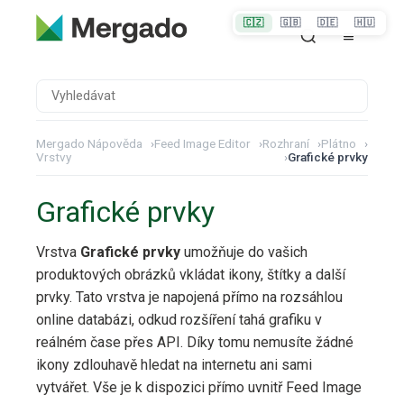
🇨🇿
🇬🇧
🇩🇪
🇭🇺
Mergado Nápověda
›
Feed Image Editor
›
Rozhraní
›
Plátno
›
Vrstvy
›
Grafické prvky
Grafické prvky
Vrstva
Grafické prvky
umožňuje do vašich
produktových obrázků vkládat ikony, štítky a další
prvky. Tato vrstva je napojená přímo na rozsáhlou
online databázi, odkud rozšíření tahá grafiku v
reálném čase přes API. Díky tomu nemusíte žádné
ikony zdlouhavě hledat na internetu ani sami
vytvářet. Vše je k dispozici přímo uvnitř Feed Image