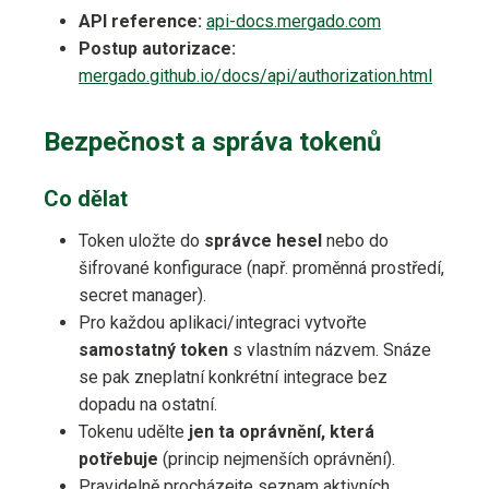
API reference:
api-docs.mergado.com
Postup autorizace:
mergado.github.io/docs/api/authorization.html
Bezpečnost a správa tokenů
Co dělat
Token uložte do
správce hesel
nebo do
šifrované konfigurace (např. proměnná prostředí,
secret manager).
Pro každou aplikaci/integraci vytvořte
samostatný token
s vlastním názvem. Snáze
se pak zneplatní konkrétní integrace bez
dopadu na ostatní.
Tokenu udělte
jen ta oprávnění, která
potřebuje
(princip nejmenších oprávnění).
Pravidelně procházejte seznam aktivních