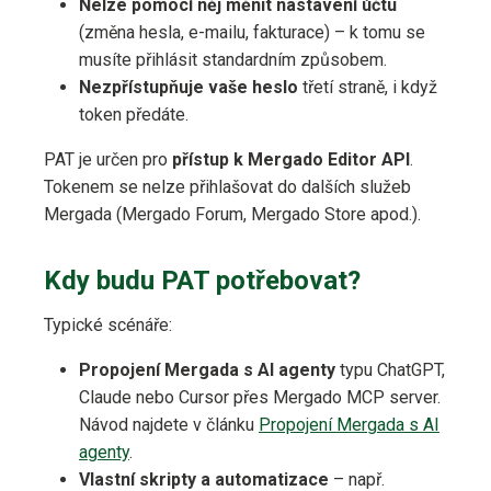
Nelze pomocí něj měnit nastavení účtu
(změna hesla, e-mailu, fakturace) – k tomu se
musíte přihlásit standardním způsobem.
Nezpřístupňuje vaše heslo
třetí straně, i když
token předáte.
PAT je určen pro
přístup k Mergado Editor API
.
Tokenem se nelze přihlašovat do dalších služeb
Mergada (Mergado Forum, Mergado Store apod.).
Kdy budu PAT potřebovat?
Typické scénáře:
Propojení Mergada s AI agenty
typu ChatGPT,
Claude nebo Cursor přes Mergado MCP server.
Návod najdete v článku
Propojení Mergada s AI
agenty
.
Vlastní skripty a automatizace
– např.