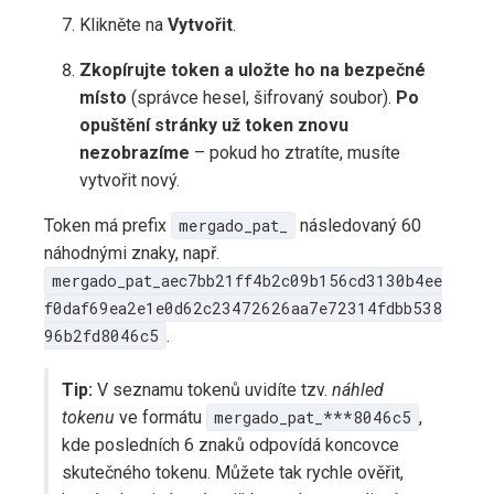
Klikněte na
Vytvořit
.
Zkopírujte token a uložte ho na bezpečné
místo
(správce hesel, šifrovaný soubor).
Po
opuštění stránky už token znovu
nezobrazíme
– pokud ho ztratíte, musíte
vytvořit nový.
Token má prefix
mergado_pat_
následovaný 60
náhodnými znaky, např.
mergado_pat_aec7bb21ff4b2c09b156cd3130b4ee
f0daf69ea2e1e0d62c23472626aa7e72314fdbb538
96b2fd8046c5
.
Tip:
V seznamu tokenů uvidíte tzv.
náhled
tokenu
ve formátu
mergado_pat_***8046c5
,
kde posledních 6 znaků odpovídá koncovce
skutečného tokenu. Můžete tak rychle ověřit,