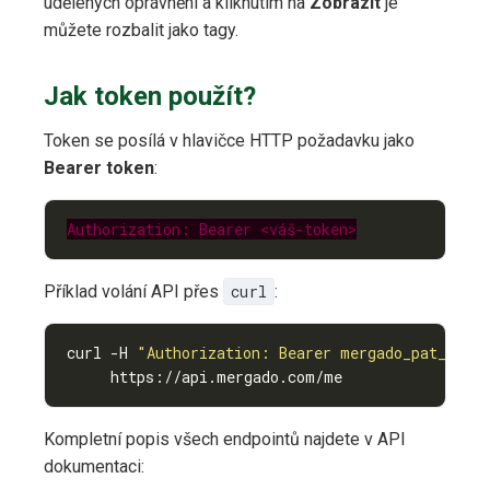
udělených oprávnění a kliknutím na
Zobrazit
je
můžete rozbalit jako tagy.
Jak token použít?
Token se posílá v hlavičce HTTP požadavku jako
Bearer token
:
Authorization: Bearer <váš-token>
Příklad volání API přes
curl
:
curl -H 
"Authorization: Bearer mergado_pat_..."
     https://api.mergado.com/me
Kompletní popis všech endpointů najdete v API
dokumentaci: