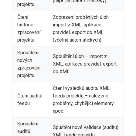
(např. jen data z Heuréky).
projektu
Čtení
Zobrazení proběhlých úloh –
historie
import z XML, aplikace
zpracování
pravidel, export do XML
projektu
(včetně automatických).
Spouštění
Spouštění úloh – import z
nových
XML, aplikace pravidel, export
zpracování
do XML.
projektu
Čtení výsledků auditu XML
Čtení auditů
feedu projektu – nalezené
feedu
problémy, chybějící elementy
apod.
Spouštění
Spuštění nové validace (auditu)
auditů
XML feedu projektu.