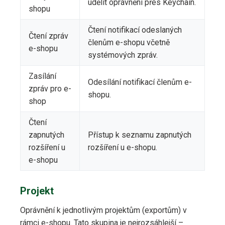
udělit oprávnění přes Keychain.
shopu
Čtení notifikací odeslaných
Čtení zpráv
členům e-shopu včetně
e-shopu
systémových zpráv.
Zasílání
Odesílání notifikací členům e-
zpráv pro e-
shopu.
shop
Čtení
zapnutých
Přístup k seznamu zapnutých
rozšíření u
rozšíření u e-shopu.
e-shopu
Projekt
Oprávnění k jednotlivým projektům (exportům) v
rámci e-shopu. Tato skupina je nejrozsáhlejší –