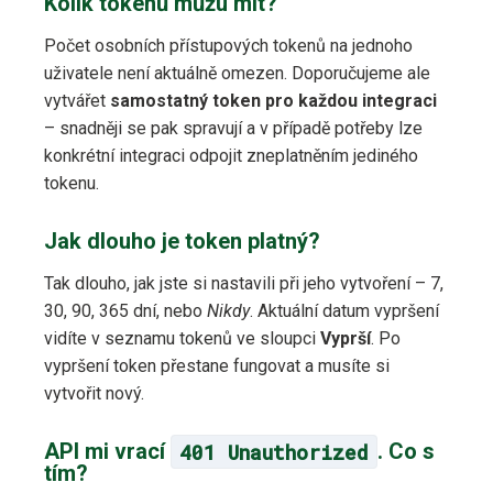
Kolik tokenů můžu mít?
Počet osobních přístupových tokenů na jednoho
uživatele není aktuálně omezen. Doporučujeme ale
vytvářet
samostatný token pro každou integraci
– snadněji se pak spravují a v případě potřeby lze
konkrétní integraci odpojit zneplatněním jediného
tokenu.
Jak dlouho je token platný?
Tak dlouho, jak jste si nastavili při jeho vytvoření – 7,
30, 90, 365 dní, nebo
Nikdy
. Aktuální datum vypršení
vidíte v seznamu tokenů ve sloupci
Vyprší
. Po
vypršení token přestane fungovat a musíte si
vytvořit nový.
API mi vrací
401 Unauthorized
. Co s
tím?