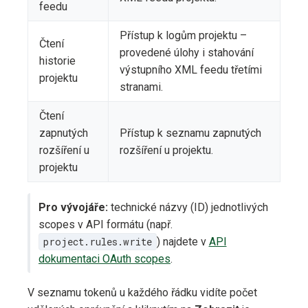
feedu
Přístup k logům projektu –
Čtení
provedené úlohy i stahování
historie
výstupního XML feedu třetími
projektu
stranami.
Čtení
zapnutých
Přístup k seznamu zapnutých
rozšíření u
rozšíření u projektu.
projektu
Pro vývojáře:
technické názvy (ID) jednotlivých
scopes v API formátu (např.
project.rules.write
) najdete v
API
dokumentaci OAuth scopes
.
V seznamu tokenů u každého řádku vidíte počet