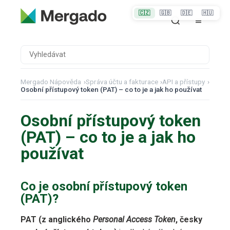
🇨🇿
🇬🇧
🇩🇪
🇭🇺
Mergado Nápověda
›
Správa účtu a fakturace
›
API a přístupy
›
Osobní přístupový token (PAT) – co to je a jak ho používat
Osobní přístupový token
(PAT) – co to je a jak ho
používat
Co je osobní přístupový token
(PAT)?
PAT (z anglického
Personal Access Token
, česky