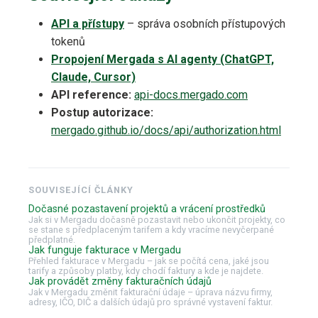
API a přístupy
– správa osobních přístupových
tokenů
Propojení Mergada s AI agenty (ChatGPT,
Claude, Cursor)
API reference:
api-docs.mergado.com
Postup autorizace:
mergado.github.io/docs/api/authorization.html
SOUVISEJÍCÍ ČLÁNKY
Dočasné pozastavení projektů a vrácení prostředků
Jak si v Mergadu dočasně pozastavit nebo ukončit projekty, co
se stane s předplaceným tarifem a kdy vracíme nevyčerpané
předplatné.
Jak funguje fakturace v Mergadu
Přehled fakturace v Mergadu – jak se počítá cena, jaké jsou
tarify a způsoby platby, kdy chodí faktury a kde je najdete.
Jak provádět změny fakturačních údajů
Jak v Mergadu změnit fakturační údaje – úprava názvu firmy,
adresy, IČO, DIČ a dalších údajů pro správné vystavení faktur.