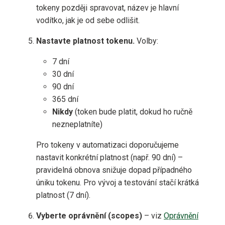
tokeny později spravovat, název je hlavní
vodítko, jak je od sebe odlišit.
Nastavte platnost tokenu.
Volby:
7 dní
30 dní
90 dní
365 dní
Nikdy
(token bude platit, dokud ho ručně
nezneplatníte)
Pro tokeny v automatizaci doporučujeme
nastavit konkrétní platnost (např. 90 dní) –
pravidelná obnova snižuje dopad případného
úniku tokenu. Pro vývoj a testování stačí krátká
platnost (7 dní).
Vyberte oprávnění (scopes)
– viz
Oprávnění