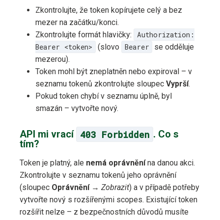
Zkontrolujte, že token kopírujete celý a bez
mezer na začátku/konci.
Zkontrolujte formát hlavičky:
Authorization:
Bearer <token>
(slovo
Bearer
se odděluje
mezerou).
Token mohl být zneplatněn nebo expiroval – v
seznamu tokenů zkontrolujte sloupec
Vyprší
.
Pokud token chybí v seznamu úplně, byl
smazán – vytvořte nový.
API mi vrací
403 Forbidden
. Co s
tím?
Token je platný, ale
nemá oprávnění
na danou akci.
Zkontrolujte v seznamu tokenů jeho oprávnění
(sloupec
Oprávnění
→
Zobrazit
) a v případě potřeby
vytvořte nový s rozšířenými scopes. Existující token
rozšířit nelze – z bezpečnostních důvodů musíte