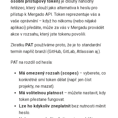
osobní přístupový token)
je dlouhý náhodný
řetězec, který slouží jako alternativa k heslu pro
přístup k Mergado API. Token reprezentuje vás a
vaše oprávnění – když ho někomu (nebo nějaké
aplikaci) předáte, může za vás v Mergadu provádět
akce v rozsahu, který jste tokenu povolili.
Zkratku
PAT
používáme proto, že je to standardní
termín napříč branží (GitHub, GitLab, Atlassian aj.).
PAT na rozdíl od hesla:
Má omezený rozsah (scopes)
– vyberete, co
konkrétně smí token dělat (např. jen číst
projekty, ne mazat).
Má volitelnou platnost
– můžete nastavit, kdy
token přestane fungovat.
Lze ho kdykoliv zneplatnit
bez nutnosti měnit
heslo.