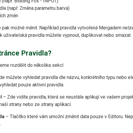
í (např. Bidding Fox - INPUT)
idla (např. Změna parametru barva)
ních změn
e pak možné měnit. Například pravidla vytvořená Mergadem nelze
 uživatelská pravidla můžete vypnout, duplikovat nebo smazat.
tránce Pravidla?
me rozdělit do několika sekcí:
e můžete vyhledat pravidla dle názvu, konkrétního typu nebo e
 vyhledat pouze aktivní pravidla.
l
– Zde vidíte pravidla, která se neustále aplikují ve vašem proje
naší strany nebo ze strany aplikací.
la
– Tlačítko které vám umožní změnit data pouze v Editoru. Ne
.