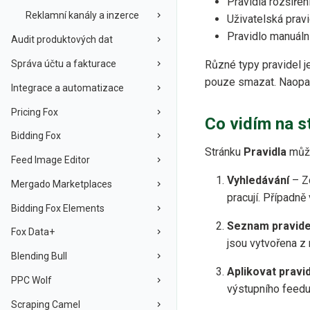
Pravidla rozšířen
Reklamní kanály a inzerce
Uživatelská prav
Pravidlo manuál
Audit produktových dat
Správa účtu a fakturace
Různé typy pravidel j
pouze smazat. Naopak
Integrace a automatizace
Pricing Fox
Co vidím na s
Bidding Fox
Stránku
Pravidla
může
Feed Image Editor
Vyhledávání
– Zd
Mergado Marketplaces
pracují. Případně
Bidding Fox Elements
Seznam pravide
Fox Data+
jsou vytvořena z 
Blending Bull
Aplikovat pravid
PPC Wolf
výstupního feedu
Scraping Camel