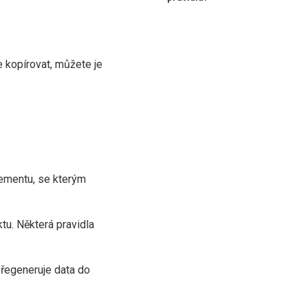
 kopírovat, můžete je
lementu, se kterým
ktu. Některá pravidla
přegeneruje data do