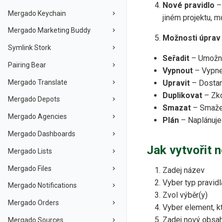
Nové pravidlo
– 
Mergado Keychain
jiném projektu, 
Mergado Marketing Buddy
Možnosti úprav 
Symlink Stork
Seřadit
–⁠ Umožní
Pairing Bear
Vypnout
–⁠ Vypne
Mergado Translate
Upravit
–⁠ Dostan
Duplikovat
–⁠ Zk
Mergado Depots
Smazat
–⁠ Smaže
Mergado Agencies
Plán
–⁠ Naplánuje
Mergado Dashboards
Jak vytvořit 
Mergado Lists
Mergado Files
Zadej název
Vyber typ pravidl
Mergado Notifications
Zvol výběr(y)
Mergado Orders
Vyber element, k
Zadej nový obsa
Mergado Sources