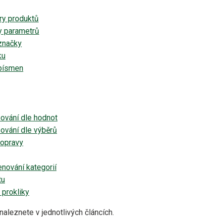
ry produktů
y parametrů
značky
ku
 písmen
ování dle hodnot
ování dle výběrů
dopravy
nování kategorií
tu
 prokliky
naleznete v jednotlivých článcích.