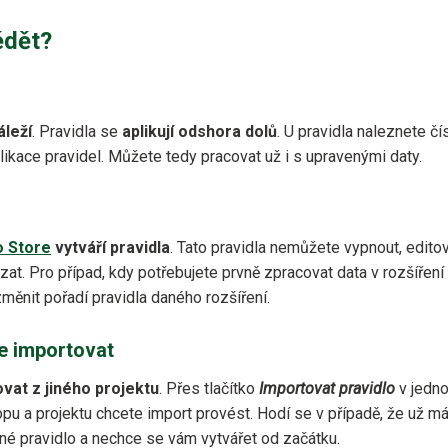
ědět?
áleží
. Pravidla se
aplikují odshora dolů
. U pravidla naleznete čí
plikace pravidel. Můžete tedy pracovat už i s upravenými daty.
 Store
vytváří pravidla
. Tato pravidla nemůžete vypnout, editov
t. Pro případ, kdy potřebujete prvně zpracovat data v rozšíření 
změnit pořadí pravidla daného rozšíření.
e importovat
vat z jiného projektu
. Přes tlačítko⁠
Importovat pravidlo
v jedn
opu a projektu chcete import provést. Hodí se v případě, že už m
né pravidlo a nechce se vám vytvářet od začátku.