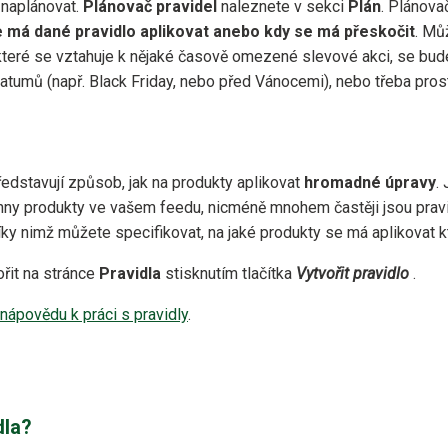
 naplánovat.
Plánovač pravidel
naleznete v sekci
Plán
. Plánova
se má dané pravidlo aplikovat anebo kdy se má přeskočit
. Mů
, které se vztahuje k nějaké časově omezené slevové akci, se bude
tumů (např. Black Friday, nebo před Vánocemi), nebo třeba prost
edstavují způsob, jak na produkty aplikovat
hromadné úpravy
.
chny produkty ve vašem feedu, nicméně mnohem častěji jsou pravi
díky nimž můžete specifikovat, na jaké produkty se má aplikovat k
řit na stránce
Pravidla
stisknutím tlačítka
Vytvořit pravidlo
.
nápovědu k práci s pravidly
.
dla?