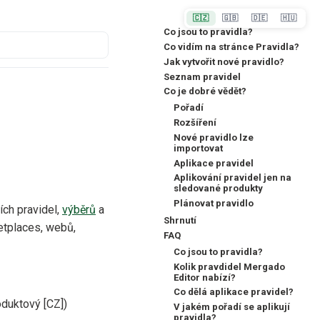
🇨🇿
🇬🇧
🇩🇪
🇭🇺
Co jsou to pravidla?
Co vidím na stránce Pravidla?
Jak vytvořit nové pravidlo?
Seznam pravidel
Co je dobré vědět?
Pořadí
Rozšíření
Nové pravidlo lze
importovat
Aplikace pravidel
Aplikování pravidel jen na
sledované produkty
Plánovat pravidlo
ích pravidel,
výběrů
a
Shrnutí
etplaces, webů,
FAQ
Co jsou to pravidla?
Kolik pravdidel Mergado
Editor nabízí?
Co dělá aplikace pravidel?
oduktový [CZ])
V jakém pořadí se aplikují
pravidla?