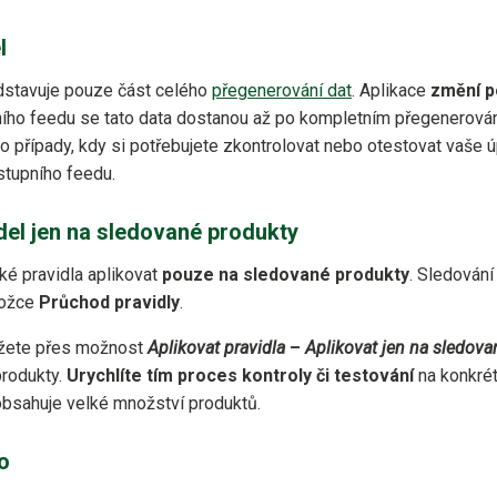
l
edstavuje pouze část celého
přegenerování dat
. Aplikace
změní p
ního feedu se tato data dostanou až po kompletním přegenerování
ro případy, kdy si potřebujete zkontrolovat nebo otestovat vaše
tupního feedu.
del jen na sledované produkty
é pravidla aplikovat
pouze na sledované produkty
. Sledování
ložce
Průchod pravidly
.
ůžete přes možnost
Aplikovat pravidla
–⁠
Aplikovat jen na sledova
rodukty.
Urychlíte tím proces kontroly či testování
na konkrét
obsahuje velké množství produktů.
o