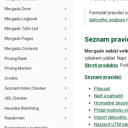
Mergado Drive
Formulář pravidel s
Mergado Logbook
datového souboru
Mergado ToDo List
Seznam pravi
Mergado Pages
Mergado Contexts
Mergado nabízí velk
výběrem udělat. Např.
Pricing Rank
Skrytí produktu
. Pot
Pricing Monitor
Seznam pravidel:
Credito
Seznam Index Checker
Přepsat
Najít a nahradit
URL Checker
Hromadné zkopír
Heureka Watchdog
Přidat hodnotu 
Import datového
Repairman
Nastavit UTM pa