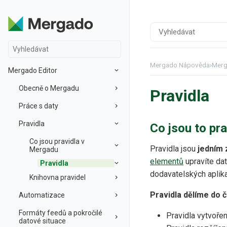
Mergado Nápověda
›
Merg
Mergado Editor
Obecně o Mergadu
Pravidla
Práce s daty
Pravidla
Co jsou to pra
Co jsou pravidla v
Pravidla jsou
jedním 
Mergadu
elementů
upravíte da
Pravidla
dodavatelských aplika
Knihovna pravidel
Pravidla dělíme do č
Automatizace
Formáty feedů a pokročilé
Pravidla vytvoře
datové situace