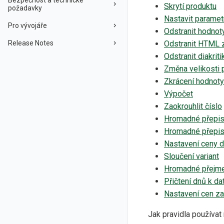
Bezpečnost a technické
Skrytí produktu
požadavky
Nastavit paramet
Pro vývojáře
Odstranit hodnot
Release Notes
Odstranit HTML 
Odstranit diakriti
Změna velikosti
Zkrácení hodnoty
Výpočet
Zaokrouhlit číslo
Hromadné přepis
Hromadné přepis
Nastavení ceny 
Sloučení variant
Hromadné přejme
Přičtení dnů k da
Nastavení cen za
Jak pravidla používat 