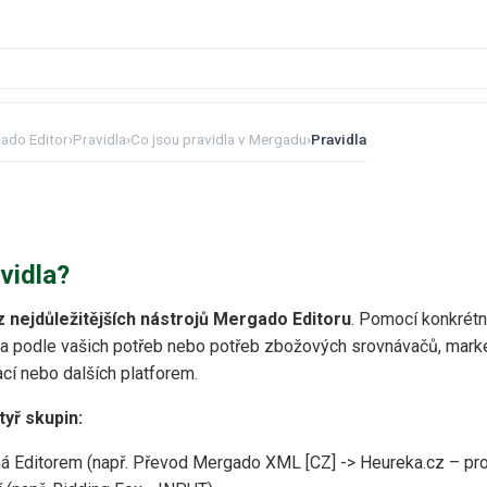
ado Editor
›
Pravidla
›
Co jsou pravidla v Mergadu
›
Pravidla
vidla?
z nejdůležitějších nástrojů Mergado Editoru
. Pomocí konkrétn
ta podle vašich potřeb nebo potřeb zbožových srovnávačů, mark
cí nebo dalších platforem.
tyř skupin:
ná Editorem (např. Převod Mergado XML [CZ] -> Heureka.cz –⁠ pr