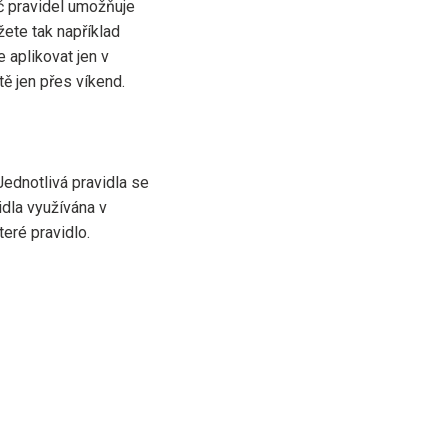
č pravidel umožňuje
žete tak například
 aplikovat jen v
ě jen přes víkend.
 Jednotlivá pravidla se
dla využívána v
teré pravidlo.