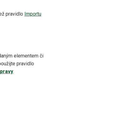
ež pravidlo
Importu
s daným elementem či
oužijte pravidlo
opravy
.