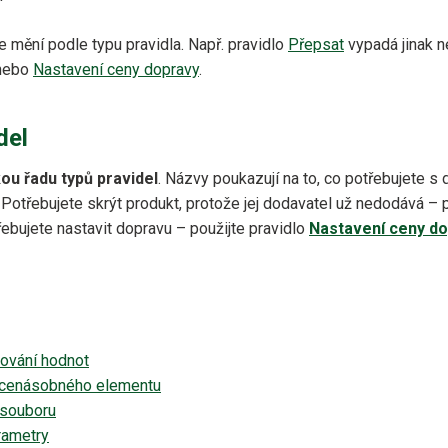
e mění podle typu pravidla. Např. pravidlo
Přepsat
vypadá jinak n
nebo
Nastavení ceny dopravy
.
del
ou řadu typů pravidel
. Názvy poukazují na to, co potřebujete 
 Potřebujete skrýt produkt, protože jej dodavatel už nedodává – p
řebujete nastavit dopravu –⁠ použijte pravidlo
Nastavení ceny d
ování hodnot
vícenásobného elementu
 souboru
rametry