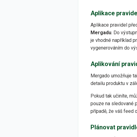
Aplikace pravide
Aplikace pravidel př
Mergadu
. Do výstup
je vhodné například p
vygenerováním do výs
Aplikování pravi
Mergado umožňuje tak
detailu produktu v zá
Pokud tak učiníte, m
pouze na sledované p
případě, že váš feed 
Plánovat pravidl