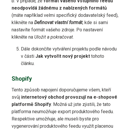
b. V případě, že
formát vašeho vstupního feedu
neodpovídá žádnému z nabízených formátů
(máte například velmi specifický dodavatelský feed),
klikněte na
Definovat vlastní formát
, kde si sami
nastavíte formát vašeho zdroje. Po nastavení
klikněte na
Uložit a pokračovat
.
Dále dokončíte vytváření projektu podle návodu
v části
Jak vytvořit nový projekt
tohoto
článku.
Shopify
Tento způsob napojení doporučujeme všem, kteří
svůj
internetový obchod provozují na e-shopové
platformě Shopify
. Možná už jste zjistili, že tato
platforma neumožňuje export produktového feedu.
Respektive umožňuje, ale museli byste pro
vygenerování produktového feedu využít placenou