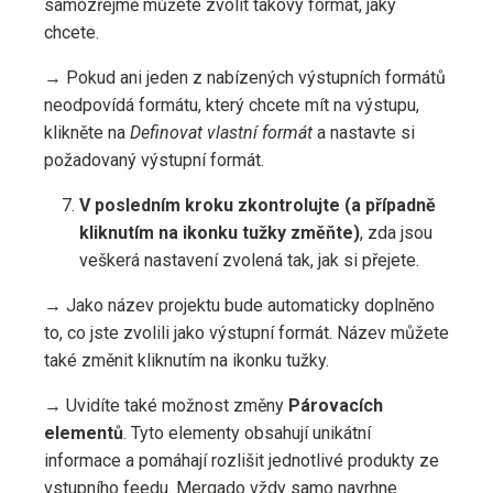
samozřejmě můžete zvolit takový formát, jaký
chcete.
→ Pokud ani jeden z nabízených výstupních formátů
neodpovídá formátu, který chcete mít na výstupu,
klikněte na
Definovat vlastní formát
a nastavte si
požadovaný výstupní formát.
V posledním kroku zkontrolujte (a případně
kliknutím na ikonku tužky změňte)
, zda jsou
veškerá nastavení zvolená tak, jak si přejete.
→ Jako název projektu bude automaticky doplněno
to, co jste zvolili jako výstupní formát. Název můžete
také změnit kliknutím na ikonku tužky.
→ Uvidíte také možnost změny
Párovacích
elementů
. Tyto elementy obsahují unikátní
informace a pomáhají rozlišit jednotlivé produkty ze
vstupního feedu. Mergado vždy samo navrhne