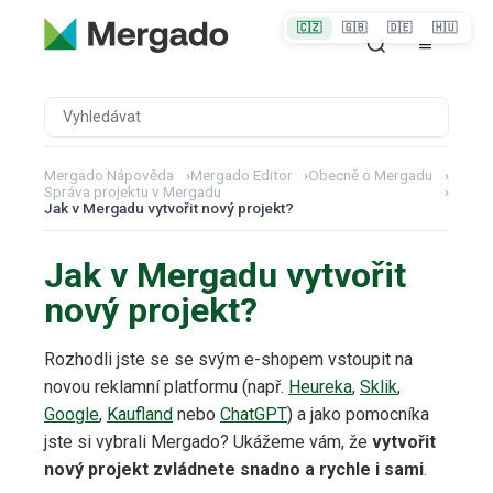
🇨🇿
🇬🇧
🇩🇪
🇭🇺
Mergado Nápověda
›
Mergado Editor
›
Obecně o Mergadu
›
Správa projektu v Mergadu
›
Jak v Mergadu vytvořit nový projekt?
Jak v Mergadu vytvořit
nový projekt?
Rozhodli jste se se svým e-shopem vstoupit na
novou reklamní platformu (např.
Heureka
,
Sklik
,
Google
,
Kaufland
nebo
ChatGPT
) a jako pomocníka
jste si vybrali Mergado? Ukážeme vám, že
vytvořit
nový projekt zvládnete snadno a rychle i sami
.