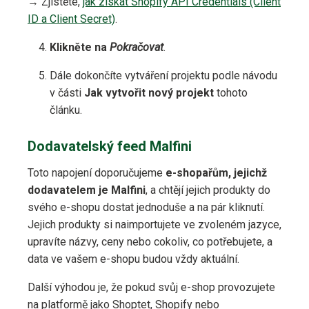
→ Zjistěte,
jak získat Shopify API Credentials (Client
ID a Client Secret)
.
Klikněte na
Pokračovat
.
Dále dokončíte vytváření projektu podle návodu
v části
Jak vytvořit nový projekt
tohoto
článku.
Dodavatelský feed Malfini
Toto napojení doporučujeme
e-shopařům, jejichž
dodavatelem je Malfini
, a chtějí jejich produkty do
svého e-shopu dostat jednoduše a na pár kliknutí.
Jejich produkty si naimportujete ve zvoleném jazyce,
upravíte názvy, ceny nebo cokoliv, co potřebujete, a
data ve vašem e-shopu budou vždy aktuální.
Další výhodou je, že pokud svůj e-shop provozujete
na platformě jako Shoptet, Shopify nebo