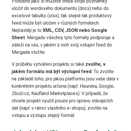
Podobně jako si můžete třeba svoje poznámky
uložit do wordového dokumentu (docx) nebo do
excelové tabulky (xlsx), tak stejně tak produktový
feed může být uložen v různých formátech.
Nejčastěji je to
XML, CSV, JSON nebo Google
Sheet
. Mergado všechny tyto formáty podporuje a
záleží na vás, v jakém z nich svůj vstupní feed do
Mergada vložíte.
V průběhu vytváření projektu si také
zvolíte, v
jakém formátu má být výstupní feed
. To zvolíte
na základě toho, pro jakou platformu jsou vaše data v
konkrétním projektu určena (např. Heureka, Google,
Zboží.cz, Kaufland Marketplaces). V případě, že
chcete projekt využít pouze pro úpravu stávajících
dat (např. v rámci vlastního e-shopu), zvolíte na
vstupu a výstupu stejný formát.