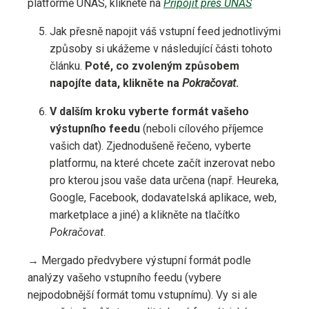
platformě UNAS, klikněte na
Připojit přes UNAS
Jak přesně napojit váš vstupní feed jednotlivými
způsoby si ukážeme v následující části tohoto
článku.
Poté, co zvoleným způsobem
napojíte data, klikněte na
Pokračovat
.
V dalším kroku vyberte formát vašeho
výstupního feedu
(neboli cílového příjemce
vašich dat). Zjednodušeně řečeno, vyberte
platformu, na které chcete začít inzerovat nebo
pro kterou jsou vaše data určena (např. Heureka,
Google, Facebook, dodavatelská aplikace, web,
marketplace a jiné) a klikněte na tlačítko
Pokračovat
.
→ Mergado předvybere výstupní formát podle
analýzy vašeho vstupního feedu (vybere
nejpodobnější formát tomu vstupnímu). Vy si ale