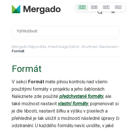
🇨🇿
🇬🇧
🇩🇪
🇭🇺
Mergado Nápověda
›
Feed Image Editor
›
Rozhraní
›
Nastavení
›
Formát
Formát
V sekci
Formát
máte plnou kontrolu nad všemi
použitými formáty v projektu a jeho šablonách.
Naleznete zde použité
předchystané formáty
, ale
také možnost nastavit
vlastní formáty
, pojmenovat si
je dle libosti, nastavit šířku a výšku v pixelech a
přehledně je tak uložit s možností následné úpravy či
odstranění. U každého formátu navíc uvidíte, v jaké