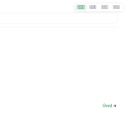
🇨🇿
🇬🇧
🇩🇪
🇭🇺
Úvod