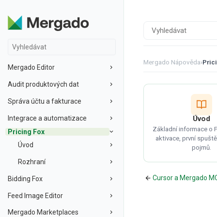
Mergado Nápověda
›
Pric
Mergado Editor
Audit produktových dat
Správa účtu a fakturace
Integrace a automatizace
Úvod
Základní informace o P
Pricing Fox
aktivace, první spuště
Úvod
pojmů.
Rozhraní
Cursor a Mergado M
Bidding Fox
Feed Image Editor
Mergado Marketplaces