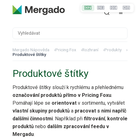
🇨🇿
🇬🇧
🇩🇪
🇭🇺
Mergado Nápověda
›
Pricing Fox
›
Rozhraní
›
Produkty
›
Produktové štítky
Produktové štítky
Produktové štítky slouží k rychlému a přehlednému
označování produktů přímo v Pricing Foxu
.
Pomáhají lépe se
orientovat
v sortimentu, vytvářet
vlastní skupiny produktů
a
pracovat s nimi napříč
dalšími činnostmi
. Například při
filtrování
,
kontrole
produktů
nebo
dalším zpracování feedu v
Mergadu
.