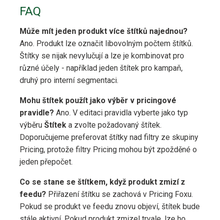
FAQ
Může mít jeden produkt více štítků najednou?
Ano. Produkt lze označit libovolným počtem štítků.
Štítky se nijak nevylučují a lze je kombinovat pro
různé účely - například jeden štítek pro kampaň,
druhý pro interní segmentaci.
Mohu štítek použít jako výběr v pricingové
pravidle?
Ano. V editaci pravidla vyberte jako typ
výběru
Štítek
a zvolte požadovaný štítek.
Doporučujeme preferovat štítky nad filtry ze skupiny
Pricing, protože filtry Pricing mohou být zpožděné o
jeden přepočet.
Co se stane se štítkem, když produkt zmizí z
feedu?
Přiřazení štítku se zachová v Pricing Foxu.
Pokud se produkt ve feedu znovu objeví, štítek bude
stále aktivní. Pokud produkt zmizel trvale, lze ho