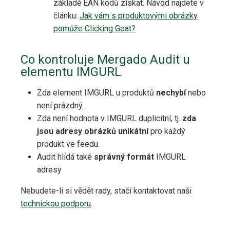
základě EAN kódů získat. Návod najdete v
článku:
Jak vám s produktovými obrázky
pomůže Clicking Goat?
Co kontroluje Mergado Audit u
elementu IMGURL
Zda element IMGURL u produktů
nechybí
nebo
není prázdný.
Zda není hodnota v IMGURL duplicitní, tj.
zda
jsou adresy obrázků unikátní
pro každý
produkt ve feedu.
Audit hlídá také
správný formát
IMGURL
adresy
Nebudete-li si vědět rady, stačí kontaktovat naši
technickou podporu
.