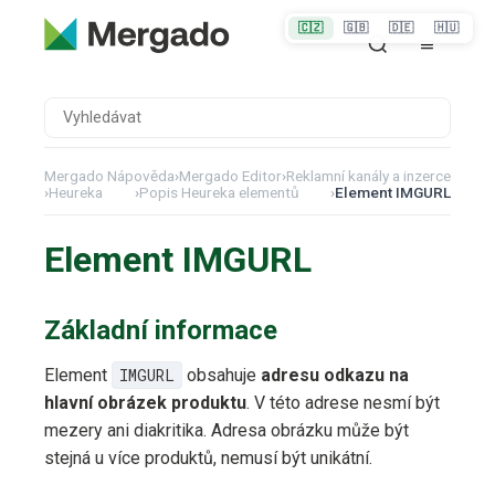
🇨🇿
🇬🇧
🇩🇪
🇭🇺
Mergado Nápověda
›
Mergado Editor
›
Reklamní kanály a inzerce
›
Heureka
›
Popis Heureka elementů
›
Element IMGURL
Element IMGURL
Základní informace
Element
IMGURL
obsahuje
adresu odkazu na
hlavní obrázek produktu
. V této adrese nesmí být
mezery ani diakritika. Adresa obrázku může být
stejná u více produktů, nemusí být unikátní.