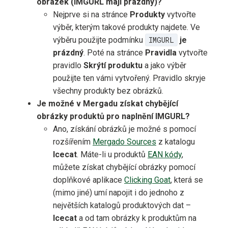
obrázek (IMGURL mají prázdný)?
Nejprve si na stránce
Produkty
vytvořte
výběr, kterým takové produkty najdete. Ve
výběru použijte podmínku
IMGURL
je
prázdný
. Poté na stránce
Pravidla
vytvořte
pravidlo
Skrýtí produktu
a jako výběr
použijte ten vámi vytvořený. Pravidlo skryje
všechny produkty bez obrázků.
Je možné v Mergadu získat chybějící
obrázky produktů pro naplnění IMGURL?
Ano, získání obrázků je možné s pomocí
rozšířením
Mergado Sources
z katalogu
Icecat
. Máte-li u produktů
EAN kódy
,
můžete získat chybějící obrázky pomocí
doplňkové aplikace
Clicking Goat
, která se
(mimo jiné) umí napojit i do jednoho z
největších katalogů produktových dat –
Icecat
a od tam obrázky k produktům na